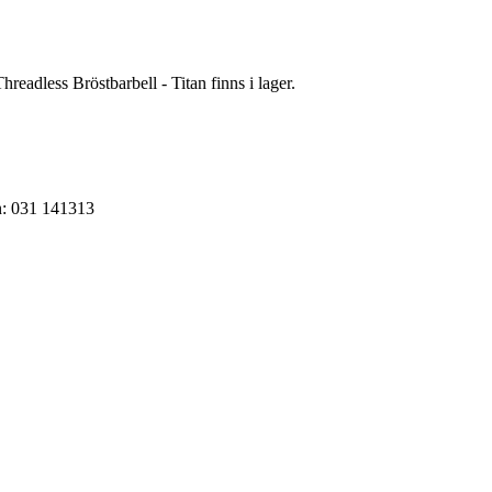
hreadless Bröstbarbell - Titan finns i lager.
on: 031 141313