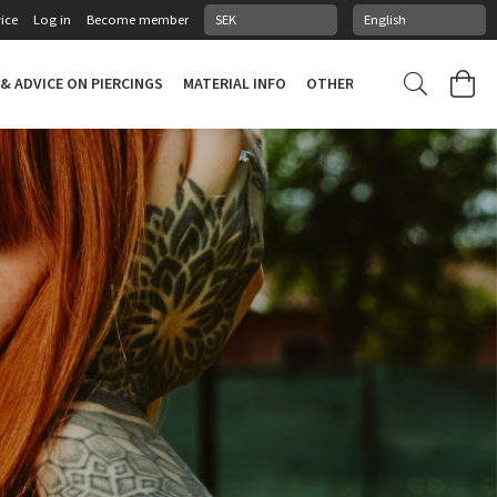
ice
Log in
Become member
 & ADVICE ON PIERCINGS
MATERIAL INFO
OTHER STUFF
PIERCING