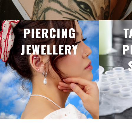
PIERCING
T
JEWELLERY
P