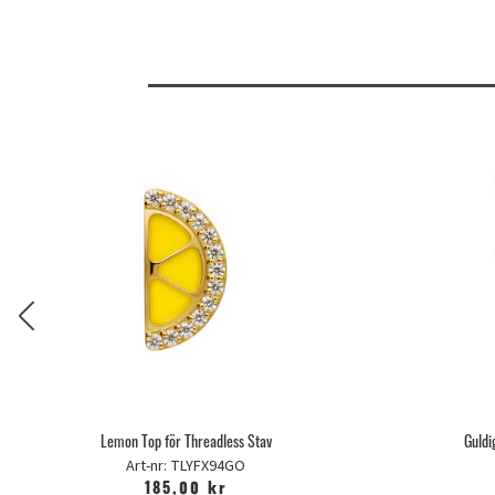
Lemon Top för Threadless Stav
Guldi
Art-nr: TLYFX94GO
185,00 kr