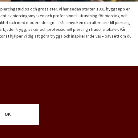
piercingstudios och grossister. Vi har sedan starten 1991 byggt upp en
ent av piercingsmycken och professionell utrustning för piercing och
valitet och med modern design – från smycken och aftercare till piercing-
juder trygg, säker och professionell piercing i fräscha lokaler. Vår
nst hjälper vi dig att göra trygga och inspirerande val – oavsett om du
OK