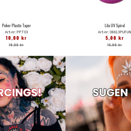
Poker Plastic Taper
Lila UV Spiral
Art-nr: PPT03
Art-nr: 08613PUFU
10,00 kr
5,00 kr
19,00 kr
15,00 kr