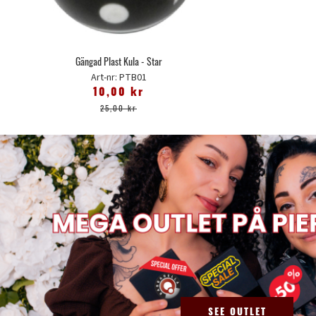
Gängad Plast Kula - Star
Art-nr: PTB01
10,00 kr
25,00 kr
SEE OUTLET