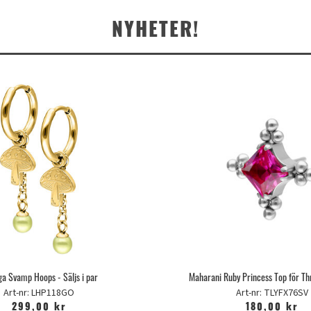
NYHETER!
ga Svamp Hoops - Säljs i par
Maharani Ruby Princess Top för Th
Art-nr: LHP118GO
Art-nr: TLYFX76SV
299,00 kr
180,00 kr