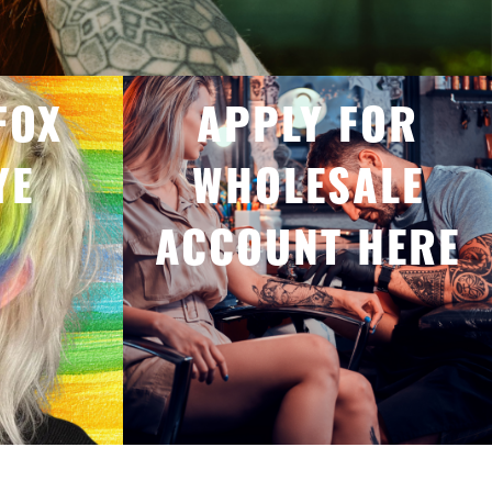
FOX
APPLY FOR
YE
WHOLESALE
ACCOUNT HERE