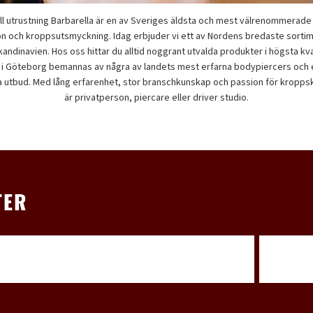
l utrustning Barbarella är en av Sveriges äldsta och mest välrenommerade 
n och kroppsutsmyckning. Idag erbjuder vi ett av Nordens bredaste sortim
Skandinavien. Hos oss hittar du alltid noggrant utvalda produkter i högsta k
 i Göteborg bemannas av några av landets mest erfarna bodypiercers och erb
 utbud. Med lång erfarenhet, stor branschkunskap och passion för kroppsko
är privatperson, piercare eller driver studio.
TER