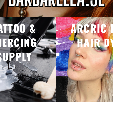
ATTOO &
ARCRIC 
IERCING
HAIR D
SUPPLY