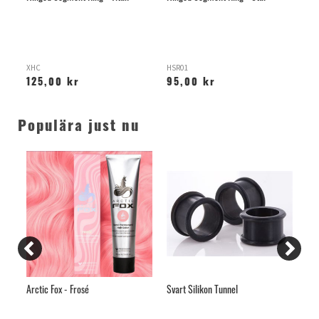
Bas
XHC
HSR01
T-Y
125,00 kr
95,00 kr
9
Populära just nu
Arctic Fox - Frosé
Svart Silikon Tunnel
Ba
Tit