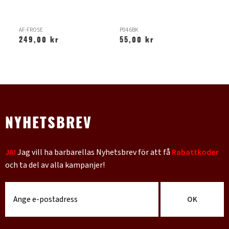
AF-FROSE
P046BK
XT
249,00 kr
55,00 kr
9
NYHETSBREV
JA!
Jag vill ha barbarellas Nyhetsbrev för att få
Rabattkoder
och ta del av alla kampanjer!
OK