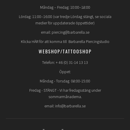
Måndag – Fredag: 10:00–18:00
Lördag: 11:00–16:00 (var tredje Lördag stängt, se sociala
medier för uppdaterade öppettider)
email: piercing@barbarella.se
Klicka HÄR för att komma till Barbarella Piercingstudio
WEBSHOP/TATTOOSHOP
Telefon: + 46 (0) 31-14 13 13
Öppet:
Måndag - Torsdag 08:00-15:00
Fredag -
STÄNGT
- Vi har fredagsstäng under
sommarmånaderna.
email: info@barbarella.se