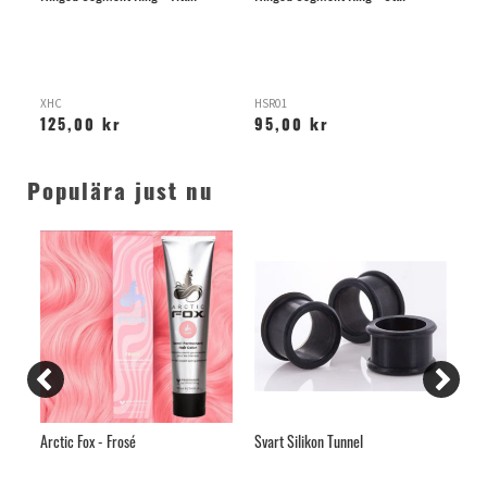
Bas
XHC
HSR01
T-Y
125,00 kr
95,00 kr
9
Populära just nu
Arctic Fox - Frosé
Svart Silikon Tunnel
Ba
Tit