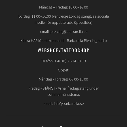
Måndag – Fredag: 10:00–18:00
Lördag: 11:00–16:00 (var tredje Lördag stängt, se sociala
medier för uppdaterade öppettider)
email: piercing@barbarella.se
Klicka HÄR för att komma till Barbarella Piercingstudio
WEBSHOP/TATTOOSHOP
Telefon: + 46 (0) 31-14 13 13
Öppet:
Måndag - Torsdag 08:00-15:00
Fredag -
STÄNGT
- Vi har fredagsstäng under
sommarmånaderna.
email: info@barbarella.se