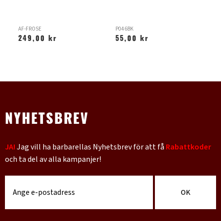
AF-FROSE
P046BK
XT
249,00 kr
55,00 kr
9
NYHETSBREV
JA!
Jag vill ha barbarellas Nyhetsbrev för att få
Rabattkoder
och ta del av alla kampanjer!
OK