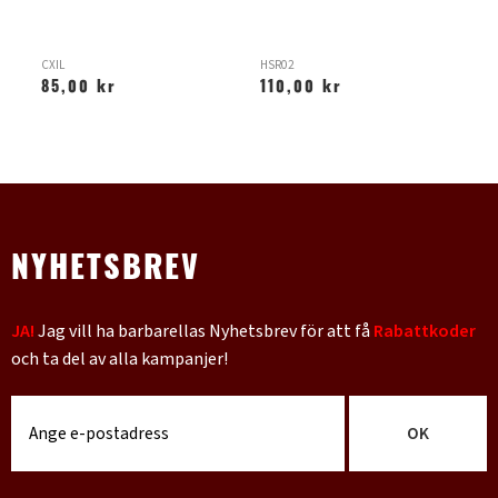
CXIL
HSR02
AF-
85,00 kr
110,00 kr
2
NYHETSBREV
JA!
Jag vill ha barbarellas Nyhetsbrev för att få
Rabattkoder
och ta del av alla kampanjer!
OK