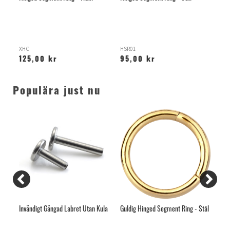
Tit
XHC
HSR01
GH
125,00 kr
95,00 kr
14
Populära just nu
tan
Invändigt Gängad Labret Utan Kula
Guldig Hinged Segment Ring - Stål
Arc