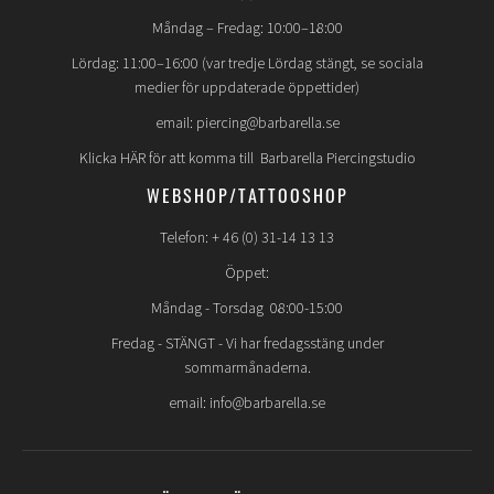
Måndag – Fredag: 10:00–18:00
Lördag: 11:00–16:00 (var tredje Lördag stängt, se sociala
medier för uppdaterade öppettider)
email: piercing@barbarella.se
Klicka HÄR för att komma till Barbarella Piercingstudio
WEBSHOP/TATTOOSHOP
Telefon: + 46 (0) 31-14 13 13
Öppet:
Måndag - Torsdag 08:00-15:00
Fredag -
STÄNGT
- Vi har fredagsstäng under
sommarmånaderna.
email: info@barbarella.se