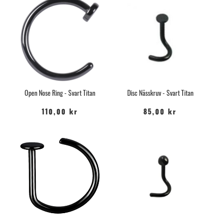
som dom är men även riktigt coola om man kombinerar med andra
färger.
Open Nose Ring - Svart Titan
Disc Nässkruv - Svart Titan
110,00 kr
85,00 kr