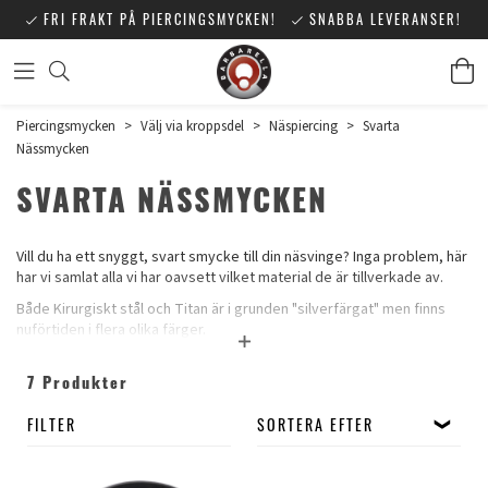
FRI FRAKT PÅ PIERCINGSMYCKEN!
SNABBA LEVERANSER!
Piercingsmycken
>
Välj via kroppsdel
>
Näspiercing
>
Svarta
Nässmycken
SVARTA NÄSSMYCKEN
Vill du ha ett snyggt, svart smycke till din näsvinge? Inga problem, här
har vi samlat alla vi har oavsett vilket material de är tillverkade av.
Både Kirurgiskt stål och Titan är i grunden "silverfärgat" men finns
nuförtiden i flera olika färger.
Blackline® är svarta smycken, de inte "färgade" svarta i klassisk
mening, det är 316L Stål eller Titan som täckts med en tunn
7 Produkter
plasmafilm (PVD coating). Den tunna hinnan är mycket stark och
FILTER
SORTERA EFTER
bleknar inte. Tekniken har använts sedan slutet av 80-talet och
används bland annat till implantat för att ge en extra slitstark yta.
Blackline® är blanksvart och en fröjd för ögat, de är otroligt snygga