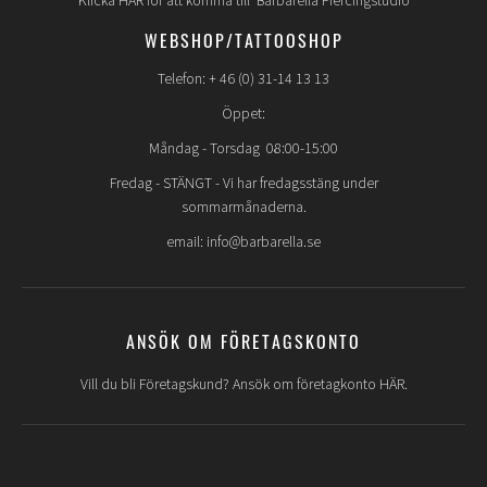
Klicka HÄR för att komma till Barbarella Piercingstudio
WEBSHOP/TATTOOSHOP
Telefon: + 46 (0) 31-14 13 13
Öppet:
Måndag - Torsdag 08:00-15:00
Fredag -
STÄNGT
- Vi har fredagsstäng under
sommarmånaderna.
email: info@barbarella.se
ANSÖK OM FÖRETAGSKONTO
Vill du bli Företagskund? Ansök om företagkonto HÄR.