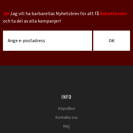
torra med en ren trasa innan du sätter tillbaka dem i din piercing(s).
JA!
Jag vill ha barbarellas Nyhetsbrev för att få
Rabattkoder
och ta del av alla kampanjer!
OK
INFO
Köpvillkor
Kontakta oss
FAQ