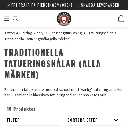
FRI FRAKT PÅ PIERCINGSMYCKEN!
SNABBA LEVERANSER!
Tattoo & Piercing Supply
>
Tatueringsutrustning
>
Tatueringsnålar
>
Traditionella Tatueringsnålar (alla märken)
TRADITIONELLA
TATUERINGSNÅLAR (ALLA
MÄRKEN)
För er som tatuerar lite mer old school med "vanlig" tatuerngsmaskin
har vi samlat alla klassiska tatueringsnålar i denna kategorin.
18 Produkter
FILTER
SORTERA EFTER