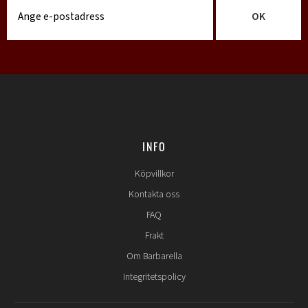
OK
INFO
Köpvillkor
Kontakta oss
FAQ
Frakt
Om Barbarella
Integritetspolicy