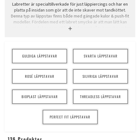
Labretter är specialtillverkade för just läppiercings och har en
platta på insidan som gör att de inte skaver mot tandköttet.
Denna typ av läppstav finns både med gängade kulor & push-fit
modeller. Fördelen med ett labret smycke är att man lätt kan
variera utseendet genom att byta kulan mot något annat som tex
spetsar, glittriga kulor, mindre eller större kulor etc, dessa finner
ni
HÄR
. Ett labretsmycke kan med fördel även användas i olika
piercings i örat.
GULDIGA LÄPPSTAVAR
SVARTA LÄPPSTAVAR
ROSÉ LÄPPSTAVAR
SILVRIGA LÄPPSTAVAR
BIOPLAST LÄPPSTAVAR
THREADLESS LÄPPSTAVAR
Man mäter ett labretsmycke mellan plattan och kulan, bara själva
staven ska mätas, varken platta, kula eller gängor ska vara
PERFECT FIT LÄPPSTAVAR
medräknade.
136 Produkter