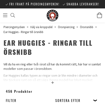
FRI FRAKT PÅ PIERCINGSMYCKEN!
SNABBA LEVERANSER!
Piercingsmycken
>
Välj via kroppsdel
>
Öronpiercing
>
Öronsnibb
>
Ear Huggies - Ringar till örsnibb
EAR HUGGIES - RINGAR TILL
ÖRSNIBB
Vill du ha en ring eller två i örat så har du kommit rätt, här har vi samlat
modeller som passar i öronsibben.
Ear Huggies kallas typen av ringar som är lite mindre i diameter och
lite tjockare runt om så att säga. Denna modell har blivit mycket
populär på senaste åren. Både på grund av att de har en enkel snygg
slät design men också för att de är så enkla att sätta i och använda.
456 Produkter
Huggieörhängen finns i oändligt många olika designer, storlekar och
utseenden och oavsett vad du gillar för stil så kan du säkert hitta det
FILTER
SORTERA EFTER
här.