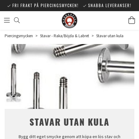
FRI FRAKT PÅ PIERCINGSMYCKEN!
SNABBA LEVERANSER!
Piercingsmycken
>
Stavar - Raka/Böjda & Labret
>
Stavar utan kula
STAVAR UTAN KULA
Bygg ditt eget smycke genom att köpa en lös stav och