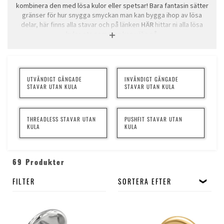
kombinera den med lösa kulor eller spetsar! Bara fantasin sätter
gränser för hur snygga smyckan man kan bygga ihop av lösa
delar, här finns alla stavar och på länken
HÄR
hittar ni alla lösa
kulor etc som man kan välja på.
TÄNK PÅ ATT DET ÄR VIKTIGT ATT VÄLJA SAMMA GÄNGNING PÅ
STAV OCH KULA, BÅDE VAD DET GÄLLER TJOCKLEK OCH
INVÄNDIG/UTVÄNDIG FÖR ATT DET SKA FUNKA!
UTVÄNDIGT GÄNGADE
INVÄNDIGT GÄNGADE
STAVAR UTAN KULA
STAVAR UTAN KULA
THREADLESS STAVAR UTAN
PUSHFIT STAVAR UTAN
KULA
KULA
69 Produkter
FILTER
SORTERA EFTER