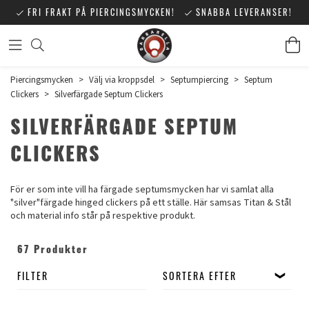
FRI FRAKT PÅ PIERCINGSMYCKEN!
SNABBA LEVERANSER!
Piercingsmycken
>
Välj via kroppsdel
>
Septumpiercing
>
Septum
Clickers
>
Silverfärgade Septum Clickers
SILVERFÄRGADE SEPTUM
CLICKERS
För er som inte vill ha färgade septumsmycken har vi samlat alla
"silver"färgade hinged clickers på ett ställe. Här samsas Titan & Stål
och material info står på respektive produkt.
67 Produkter
FILTER
SORTERA EFTER