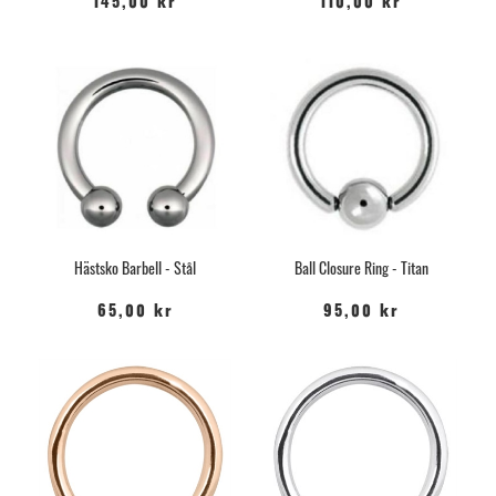
145,00 kr
110,00 kr
Eller så kan man använda Saltlösning som man kan blanda
själv och blötlägga piercingen med, man kan även köpa färdig
saltlösning i sprayform a
Recovery
i vår webshop, som skyndar
på läkningen med hjälp av naturligt havssalt och mineraler.
Sprayen avlägsnar eventuellt var och sårskorpor försiktigt.
Vanliga frågor
Hur lång är läketiden på septum piercing?
Läkningstiden för en septumpiercing är ca 6 – 8 veckor.
Eftervården är enkel och det är sällan problem med läkningen.
Är det någon åldersgräns för septumpiercing?
Hästsko Barbell - Stål
Ball Closure Ring - Titan
Man ska ha fyllt 15 år för att få göra en Septumpiercing på
Barbarella. Alla under 18 år måste komma i sällskap med
65,00 kr
95,00 kr
målsman.
Hur mycket kostar det att göra en
septumpiercing?
På Barbarella kostar det från 695kr att göra en Septumpiercing,
priset kan variera beroende på val av smycke etc. För mer info
se länk: https://www.barbarellagbg.se/studio/priser/