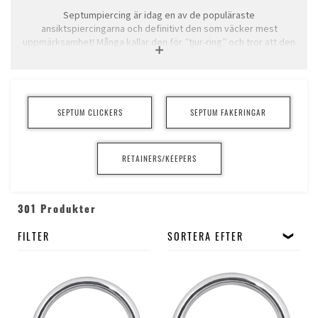
Septumpiercing är idag en av de populäraste
ansiktspiercingarna och definitivt den som väcker mest
uppmärksamhet! Många kallar den för ”tjur-ring” och tror att den
går genom hela näsan, men det är faktiskt så att en väl utförd
septumpiercing vidrör inte ens brosket i näsan och är oftast
väldigt enkel att läka.
Läkningstiden för en septum är ca 6 – 8 veckor.
SEPTUM CLICKERS
SEPTUM FAKERINGAR
Själva proceduren varierar, vissa piercers vill att du ligger ner,
med piercern lutandes över ditt huvud och andra har dig
sittandes eller halvsittandes. Man kan använda en speciell tång
RETAINERS/KEEPERS
eller pierca på fri hand, det är olika metoder och det är din
piercer som avgör vilken som blir bäst på just dig. Själva
metoden spelar inte så stor roll, utan resultatet. Piercingen bör
framträda rak och jämn mot ansiktet.
301 Produkter
Septumpiercings är lätta att rengöra, men det är viktigt att du
FILTER
SORTERA EFTER
gör det.
För det första så kommer en smutsig septumpiercing att lukta
då de döda hudcellerna i piercingen samlas och du är i den
perfekta positionen att känna allt.
För det andra, så kan en infektion, även om de är sällsynta, bli
allvarlig. Genom att skära ned på rökning ger du din piercing