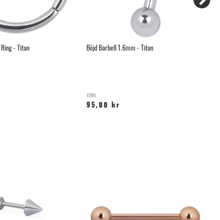
Ring - Titan
Böjd Barbell 1.6mm - Titan
Nä
XBN
IS
95,00 kr
5