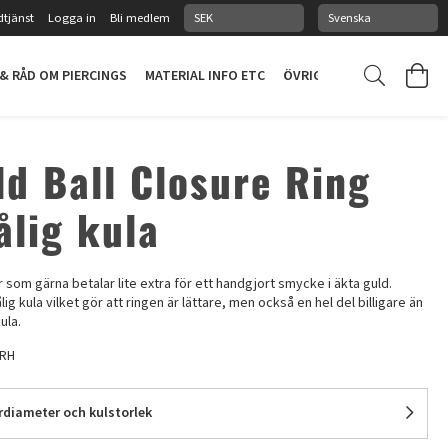
tjänst
Logga in
Bli medlem
 & RÅD OM PIERCINGS
MATERIAL INFO ETC
ÖVRIGT
PIERCINGSTUDI
ld Ball Closure Ring
ålig kula
r som gärna betalar lite extra för ett handgjort smycke i äkta guld.
lig kula vilket gör att ringen är lättare, men också en hel del billigare än
ula.
RH
erdiameter och kulstorlek