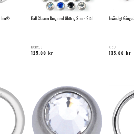
umline®
Ball Closure Ring med Glittrig Sten - Stål
Invändigt Gängad
BCRCJB
XICB
125,00 kr
135,00 kr