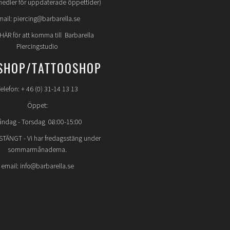
medier för uppdaterade öppettider)
mail: piercing@barbarella.se
 HÄR för att komma till Barbarella
Piercingstudio
SHOP/TATTOOSHOP
elefon: + 46 (0) 31-14 13 13
Öppet:
ndag - Torsdag 08:00-15:00
STÄNGT
- Vi har fredagsstäng under
sommarmånaderna.
email: info@barbarella.se