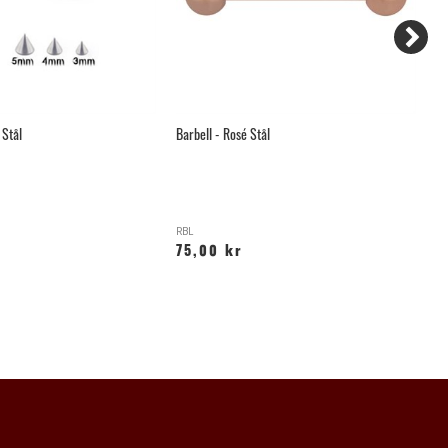
Stål
Barbell - Rosé Stål
Bö
RBL
Y
75,00 kr
6