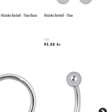
 Hästsko Barbell - Titan Basic
Hästsko Barbell - Titan
Ol
XCB
BS
95,00 kr
1