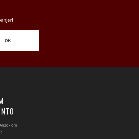
panjer!
OK
M
ONTO
? Ansök om
R.