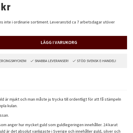
kr
nns inte i ordinarie sortiment. Leveranstid ca 7 arbetsdagar utöver
LÄGG I VARUKORG
PIERCINGSMYCKEN!
SNABBA LEVERANSER!
STÖD SVENSK E-HANDEL!
ld är mjukt och man måste ju trycka till ordentligt för att få stämpeln
pla kulan.
ssan.
ter som anger hur mycket guld som guldlegeringen innehåller. 24 karat
ld är det absolut vanligaste i Sverige och innehåller guld, silver och