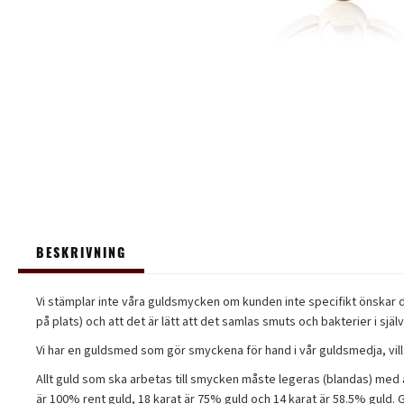
BESKRIVNING
Vi stämplar inte våra guldsmycken om kunden inte specifikt önskar det.
på plats) och att det är lätt att det samlas smuts och bakterier i sj
Vi har en guldsmed som gör smyckena för hand i vår guldsmedja, vill
Allt guld som ska arbetas till smycken måste legeras (blandas) med and
är 100% rent guld, 18 karat är 75% guld och 14 karat är 58.5% guld. Gu