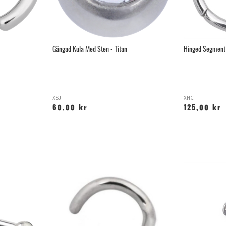
Gängad Kula Med Sten - Titan
Hinged Segment 
XSJ
XHC
60,00 kr
125,00 kr