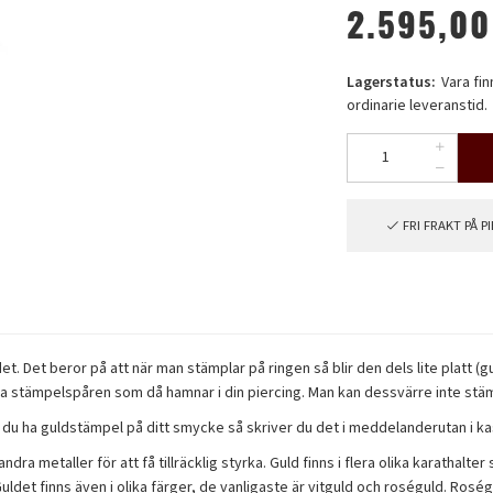
2.595,00
Lagerstatus:
Vara fi
ordinarie leveranstid.
FRI FRAKT PÅ 
 Det beror på att när man stämplar på ringen så blir den dels lite platt (gu
älva stämpelspåren som då hamnar i din piercing. Man kan dessvärre inte stäm
 du ha guldstämpel på ditt smycke så skriver du det i meddelanderutan i ka
ra metaller för att få tillräcklig styrka. Guld finns i flera olika karathal
ldet finns även i olika färger, de vanligaste är vitguld och roséguld. Roségu