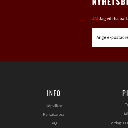
NYHETSB
JA!
Jag vill ha bar
INFO
P
T
Köpvillkor
Må
Kontakta oss
FAQ
Lördag: 11: