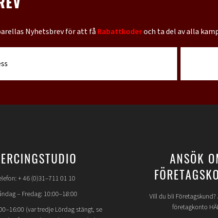
REV
barellas Nyhetsbrev för att få
Rabattkoder
och ta del av alla kam
IERCINGSTUDIO
ANSÖK O
FÖRETAGSK
elefon: + 46 (0)31–711 01 10
ndag – Fredag: 10:00–18:00
Vill du bli Företagskund
företagkonto HÄ
00–16:00 (var tredje Lördag stängt, se