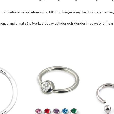
et ofta innehåller nickel utomlands. 18k guld fungerar mycket bra som piercin
, bland annat så påverkas det av sulfider och klorider i hudavsöndringar 