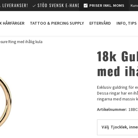
 LEVERANSER!
STÖD SVENSK E-HANDEL!
PRISER INKL. MOMS
Kund
X HÅRFÄRGER
TATTOO & PIERCING SUPPLY
EFTERVÅRD
INFO, TIPS
osure Ring med ihålig kula
18k Gu
med ih
Exklusiv guldring för e
Dessa ringar har en ihå
ringarna med massiv k
Artikelnummer:
18BC
Välj
Tjocklek, inn