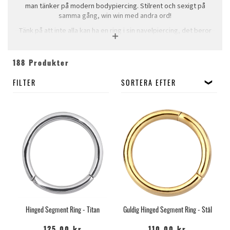
man tänker på modern bodypiercing. Stilrent och sexigt på
samma gång, win win med andra ord!
Tänk på att inte alla kan ha en ring i sin navelpiercing, det beror
helt på hur just du ser ut och hur din piercing är tagen, var noga
så att du beställer rätt storlek.
188 Produkter
Attt en ring liggger i denna kategorin betyder inte att den
garanterat kommer att passa i just din navelpiercing.
FILTER
SORTERA EFTER
Vi har givetvis massor av andra ringar också och de kan du hitta i
sina respektive kategorier.
Hinged Segment Ring - Titan
Guldig Hinged Segment Ring - Stål