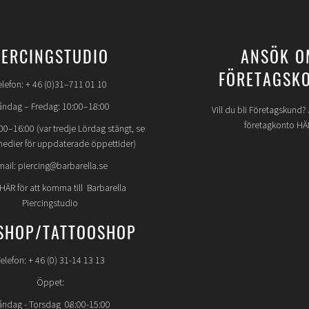
IERCINGSTUDIO
ANSÖK O
FÖRETAGSK
elefon: + 46 (0)31–711 01 10
ndag – Fredag: 10:00–18:00
Vill du bli Företagskund
företagkonto HÄ
00–16:00 (var tredje Lördag stängt, se
medier för uppdaterade öppettider)
mail: piercing@barbarella.se
 HÄR för att komma till Barbarella
Piercingstudio
SHOP/TATTOOSHOP
elefon: + 46 (0) 31-14 13 13
Öppet:
ndag - Torsdag 08:00-15:00