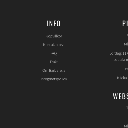
INFO
P
T
Köpvillkor
Må
Kontakta oss
FAQ
Lördag: 11:
sociala 
Frakt
e
Om Barbarella
Klicka
Integritetspolicy
WEB
T
Må