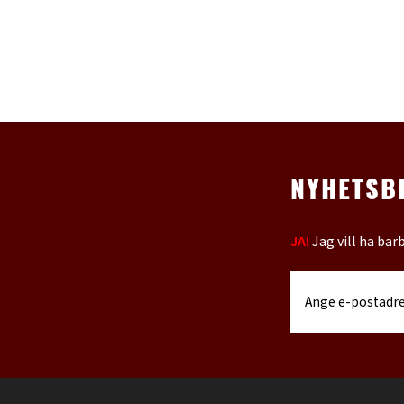
NYHETSB
JA!
Jag vill ha bar