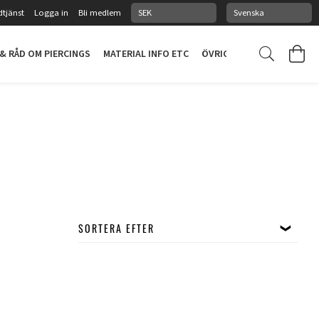
tjänst
Logga in
Bli medlem
 & RÅD OM PIERCINGS
MATERIAL INFO ETC
ÖVRIGT
PIERCINGSTUDI
SORTERA EFTER