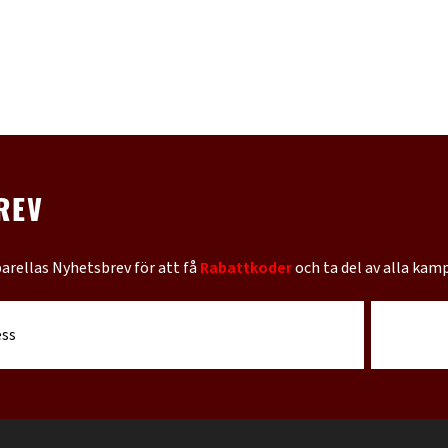
REV
barellas Nyhetsbrev för att få
Rabattkoder
och ta del av alla kam