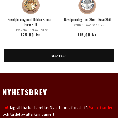
Navelpiercing med Dubbla Stenar -
Navelpiercing med Sten - Rosé Stål
Rosé Stål
UTVÄNDIGT GÄNGAD STAV
UTVÄNDIGT GÄNGAD STAV
125,00 kr
115,00 kr
VISA FLER
NYHETSBREV
JA!
Jag vill ha barbarellas Nyhetsbrev för att få
Rabattkoder
och ta del av alla kampanjer!