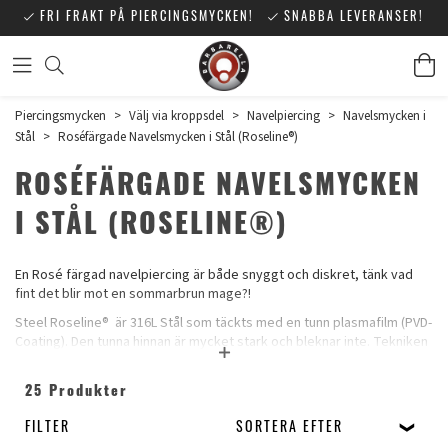
FRI FRAKT PÅ PIERCINGSMYCKEN!
SNABBA LEVERANSER!
Piercingsmycken
>
Välj via kroppsdel
>
Navelpiercing
>
Navelsmycken i
Stål
>
Roséfärgade Navelsmycken i Stål (Roseline®)
ROSÉFÄRGADE NAVELSMYCKEN
I STÅL (ROSELINE®)
En Rosé färgad navelpiercing är både snyggt och diskret, tänk vad
fint det blir mot en sommarbrun mage?!
Steel Roseline®
är 316L Stål som täckts med en tunn plasmafilm (PVD-
Coating). Den tunna hinnan är mycket stark och bleknar inte. Tekniken
har använts inom medicinbranschen sedan slutet av 80-talet och
används bland annat till ortopediska implantat för att ge en extra
25 Produkter
slitstark yta.
Ser ut som Rosé guld, men det är det inte!
FILTER
SORTERA EFTER