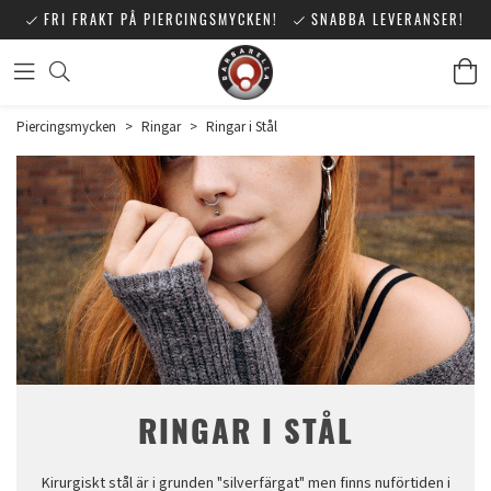
FRI FRAKT PÅ PIERCINGSMYCKEN!
SNABBA LEVERANSER!
Piercingsmycken
>
Ringar
>
Ringar i Stål
RINGAR I STÅL
Kirurgiskt stål är i grunden "silverfärgat" men finns nuförtiden i