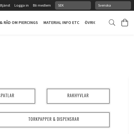
tjänst
Logga in
Bli medlem
 & RÅD OM PIERCINGS
MATERIAL INFO ETC
ÖVRIGT
PIERCINGSTUDI
 SPATLAR
RAKHYVLAR
TORKPAPPER & DISPENSRAR