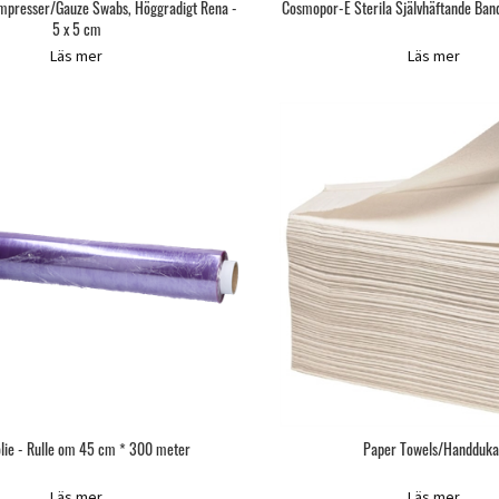
presser/Gauze Swabs, Höggradigt Rena -
Cosmopor-E Sterila Självhäftande Ban
5 x 5 cm
Läs mer
Läs mer
olie - Rulle om 45 cm * 300 meter
Paper Towels/Handduka
Läs mer
Läs mer