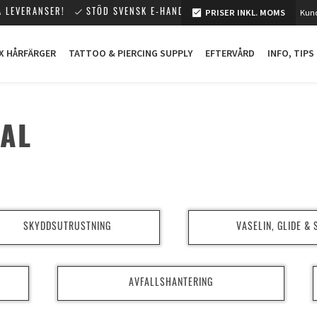
PRISER INKL. MOMS
Kund
 LEVERANSER!
STÖD SVENSK E-HANDEL!
X HÅRFÄRGER
TATTOO & PIERCING SUPPLY
EFTERVÅRD
INFO, TIPS
AL
SKYDDSUTRUSTNING
VASELIN, GLIDE &
AVFALLSHANTERING