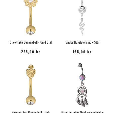
Snowflake Bananabell - Guld Stål
Snake Navelpiercing - Stål
225,00 kr
165,00 kr
Baroque Fan Bananabell - Guld
Dreamcatcher Opal Navelpiercing