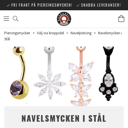
FRI FRAKT PÅ PIERCINGSMYCKEN!
SNABBA LEVERANSER!
Piercingsmycken
>
Välj via kroppsdel
>
Navelpiercing
>
Navelsmycken i
Stål
NAVELSMYCKEN I STÅL