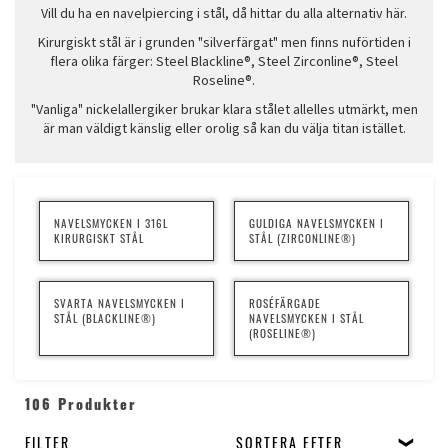
Vill du ha en navelpiercing i stål, då hittar du alla alternativ här.
Kirurgiskt stål är i grunden "silverfärgat" men finns nuförtiden i
flera olika färger: Steel Blackline®, Steel Zirconline®, Steel
Roseline®.
"Vanliga" nickelallergiker brukar klara stålet allelles utmärkt, men
är man väldigt känslig eller orolig så kan du välja titan istället.
NAVELSMYCKEN I 316L
GULDIGA NAVELSMYCKEN I
KIRURGISKT STÅL
STÅL (ZIRCONLINE®)
SVARTA NAVELSMYCKEN I
ROSÉFÄRGADE
STÅL (BLACKLINE®)
NAVELSMYCKEN I STÅL
(ROSELINE®)
106 Produkter
FILTER
SORTERA EFTER