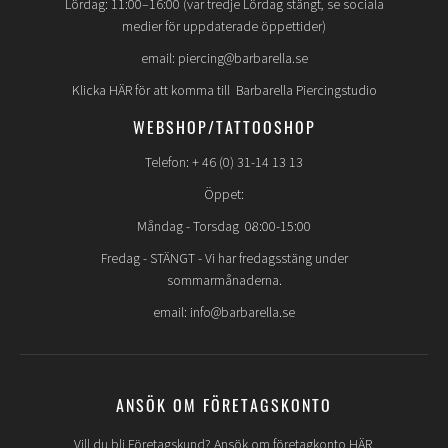
Lördag: 11:00–16:00 (var tredje Lördag stängt, se sociala
medier för uppdaterade öppettider)
email: piercing@barbarella.se
Klicka HÄR för att komma till Barbarella Piercingstudio
WEBSHOP/TATTOOSHOP
Telefon: + 46 (0) 31-14 13 13
Öppet:
Måndag - Torsdag 08:00-15:00
Fredag -
STÄNGT
- Vi har fredagsstäng under
sommarmånaderna.
email: info@barbarella.se
ANSÖK OM FÖRETAGSKONTO
Vill du bli Företagskund? Ansök om företagkonto HÄR.