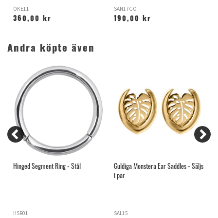
OKE11
SAN17GO
D
360,00 kr
190,00 kr
Andra köpte även
Hinged Segment Ring - Stål
Guldiga Monstera Ear Saddles - Säljs
N
i par
T
HSR01
SAL15
J