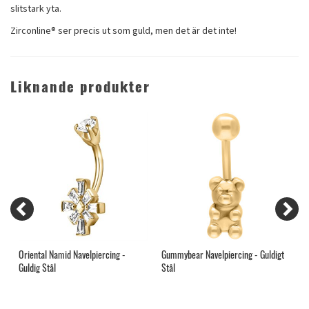
slitstark yta.
Zirconline® ser precis ut som guld, men det är det inte!
Liknande produkter
Oriental Namid Navelpiercing -
Gummybear Navelpiercing - Guldigt
5
Guldig Stål
Stål
G