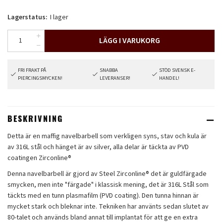
Lagerstatus:
I lager
LÄGG I VARUKORG
FRI FRAKT PÅ
SNABBA
STÖD SVENSK E-
PIERCINGSMYCKEN!
LEVERANSER!
HANDEL!
BESKRIVNING
Detta är en maffig navelbarbell som verkligen syns, stav och kula är
av 316L stål och hänget är av silver, alla delar är täckta av PVD
coatingen Zirconline®
Denna navelbarbell är gjord av Steel Zirconline® det är guldfärgade
smycken, men inte "färgade" i klassisk mening, det är 316L Stål som
täckts med en tunn plasmafilm (PVD coating). Den tunna hinnan är
mycket stark och bleknar inte. Tekniken har använts sedan slutet av
80-talet och används bland annat till implantat för att ge en extra