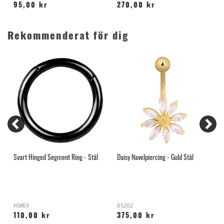
95,00 kr
270,00 kr
Rekommenderat för dig
Svart Hinged Segment Ring - Stål
Daisy Navelpiercing - Guld Stål
R
HSR03
DSZ02
H
110,00 kr
375,00 kr