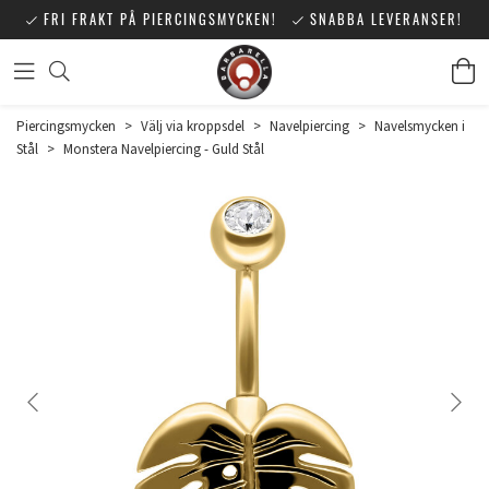
FRI FRAKT PÅ PIERCINGSMYCKEN!
SNABBA LEVERANSER!
Piercingsmycken
>
Välj via kroppsdel
>
Navelpiercing
>
Navelsmycken i
Stål
>
Monstera Navelpiercing - Guld Stål