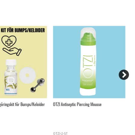
göringskit för Bumps/Keloider
OTZI Antiseptic Piercing Mousse
Te
OTZI-2-ST
T