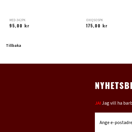
MED-342PK
OXIQSOSPK
95,00 kr
175,00 kr
Tillbaka
NYHETSB
JA!
Jag vill ha bar