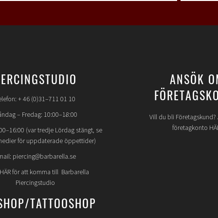
IERCINGSTUDIO
ANSÖK O
FÖRETAGSK
elefon: + 46 (0)31–711 01 10
ndag – Fredag: 10:00–18:00
Vill du bli Företagskund
företagkonto HÄ
00–16:00 (var tredje Lördag stängt, se
medier för uppdaterade öppettider)
mail: piercing@barbarella.se
 HÄR för att komma till Barbarella
Piercingstudio
SHOP/TATTOOSHOP