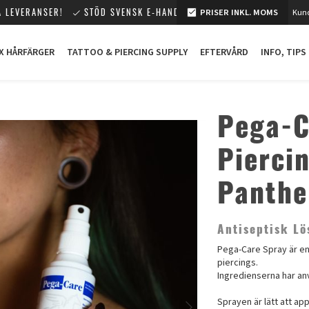
 LEVERANSER!
STÖD SVENSK E-HANDEL!
PRISER INKL. MOMS
Kund
X HÅRFÄRGER
TATTOO & PIERCING SUPPLY
EFTERVÅRD
INFO, TIPS
Pega-C
Pierci
Panthe
Antiseptisk Lö
Pega-Care Spray är en
piercings.
Ingredienserna har anv
Sprayen är lätt att ap