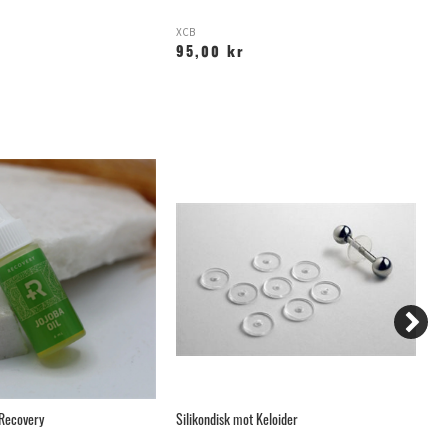
XCB
P
95,00 kr
8
 Recovery
Silikondisk mot Keloider
Te