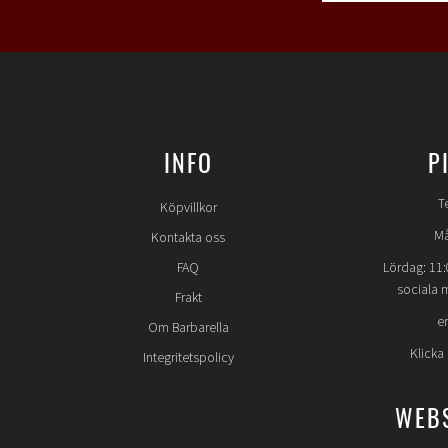
INFO
P
T
Köpvillkor
Må
Kontakta oss
FAQ
Lördag: 11:
sociala 
Frakt
e
Om Barbarella
Klicka
Integritetspolicy
WEB