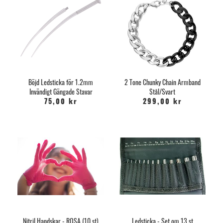
Böjd Ledsticka för 1.2mm
2 Tone Chunky Chain Armband
Invändigt Gängade Stavar
Stål/Svart
75,00 kr
299,00 kr
Nitril Handskar - ROSA (10 st)
Ledsticka - Set om 13 st