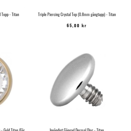
 Topp - Titan
Triple Piercing Crystal Top (0.8mm gängtapp) - Titan
65,00 kr
- Guld Titan (För
Invändigt Gängad Dermal Disc - Titan