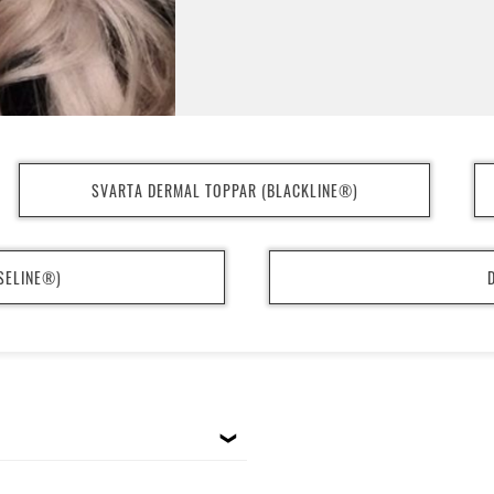
Mer info om Der
SVARTA DERMAL TOPPAR (BLACKLINE®)
Traditionella surfacepiercings (gjord
en stav som löper under huden. Tac
SELINE®)
stav, har de större chans att läka bra
öppnar även upp oändliga möjligheter
Som med alla piercings är det bra att
dålig information om anchors, där ”de
att man bara sätter in dem, de läker p
länge man vill. Det vore trevligt om så
som 
Då anchors har vissa fördelar m