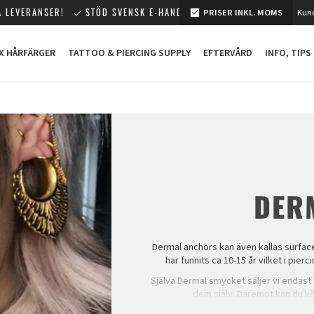
 LEVERANSER!
STÖD SVENSK E-HANDEL!
PRISER INKL. MOMS
Kund
X HÅRFÄRGER
TATTOO & PIERCING SUPPLY
EFTERVÅRD
INFO, TIPS
DER
Dermal anchors kan även kallas surfac
har funnits ca 10-15 år vilket i pi
Själva Dermal smycket säljer vi endast t
dem själv. Däremot kan du köp