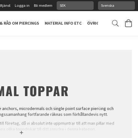
tjänst
Logga in
Bli medlem
 & RÅD OM PIERCINGS
MATERIAL INFO ETC
ÖVRIGT
PIERCINGSTUDI
MAL TOPPAR
e anchors, microdermals och single point surface piercing och
ercingssamanhang fortfarande räknas som förhållandevis nytt.
ill företag, då vi absolut inte uppmuntrar till att man pillar med
a olika toppdiskar till ditt smycke i denna kategori.