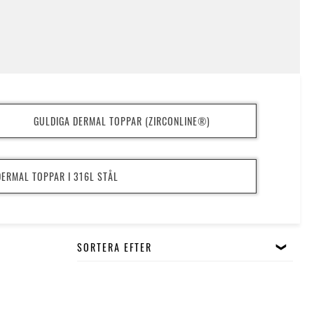
mals och skötselråd kan du läsa nedan.
GULDIGA DERMAL TOPPAR (ZIRCONLINE®)
a med surfacebarbells) har alltid två kulor sammanlänkade med
k vare att anchors inte behöver vara sammanlänkade med en
DERMAL TOPPAR I 316L STÅL
 på områden där traditionella surfacepiercings inte lyckas. De
 om man ser till design och mönster, då de kan göras en och
en.
 veta i förväg vad man ger sig in på. Tyvärr finns det mycket
SORTERA EFTER
 är problemfria” är en av de största osanningarna. Många tror
erfekt, de ger en aldrig några problem och man kan ha dem i så
 var fallet, men det är det inte. Anchors lider av många problem
traditionella piercings gör.
ot traditionella surfacepiercings, så är de fortfarande