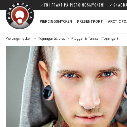
FRI FRAKT PÅ PIERCINGSMYCKEN!
SNABBA
PIERCINGSMYCKEN
PRESENTKORT
ARCTIC FO
Piercingsmycken
>
Töjningar till örat
>
Pluggar & Tunnlar (Töjningar)