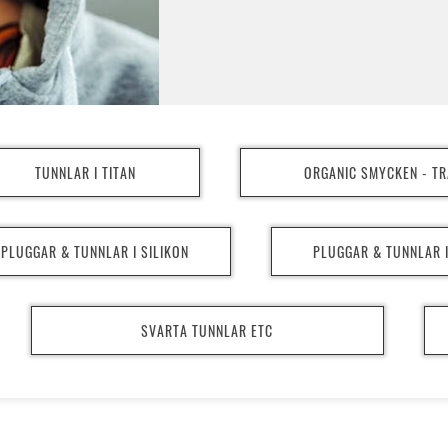
Alla mått som anges är ALLTID det
produkter som har kanter för att sitt
utan o-ringar 
Alla smycken 
TUNNLAR I TITAN
ORGANIC SMYCKEN - TR
PLUGGAR & TUNNLAR I SILIKON
PLUGGAR & TUNNLAR 
SVARTA TUNNLAR ETC