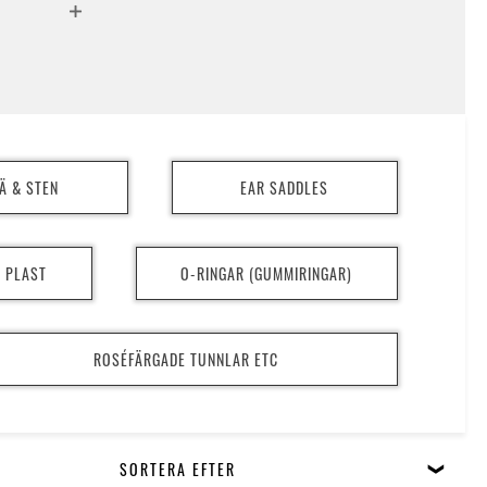
 MINSTA måttet på utsidan mitt på pluggen/tunneln, vissa
a bättre (tex;Ikonpluggar, double flared eylets, plast pluggar
etc) är alltså något större på kanterna.
säljs styckvis om inget annat uppges.
Ä & STEN
EAR SADDLES
I PLAST
O-RINGAR (GUMMIRINGAR)
ROSÉFÄRGADE TUNNLAR ETC
SORTERA EFTER