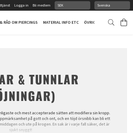
tjänst
Logga in
Bli medlem
 & RÅD OM PIERCINGS
MATERIAL INFO ETC
ÖVRIGT
PIERCINGSTUDI
AR & TUNNLAR
ÖJNINGAR)
 vanligaste och mest accepterade sätten att modifiera sin kropp.
uppmärksamhet på gott och ont, och en töjd örsnibb kan bli ett
iddagen och ute på krogen. En sak är i varje fall säker, det är
sjukt snyggt!