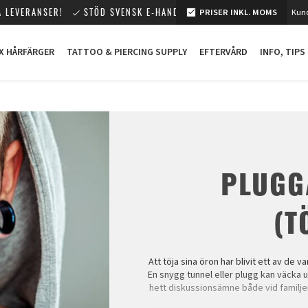
 LEVERANSER!
STÖD SVENSK E-HANDEL!
PRISER INKL. MOMS
Kund
X HÅRFÄRGER
TATTOO & PIERCING SUPPLY
EFTERVÅRD
INFO, TIPS
PLUGG
(T
Att töja sina öron har blivit ett av de
En snygg tunnel eller plugg kan väcka 
hett diskussionsämne både vid familjem