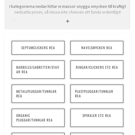
I kategorierna nedan hittar ni massor snygga smycken till kraftigt
nedsatta priser, så missa inte chansen att fynda ordentligt!
På alla dessa varor är lägsta pris under de senaste 30 dagarna
samma som ordinarie pris, dvs den överstrukna summan i svart.
Alla varor är utgående och kommer inte att finnas i sortimentet
när de tagit slut.
Varor med nedsatt pris ersätts om varan skulle gå sönder inom
SEPTUMCLICKERS REA
NAVELSMYCKEN REA
skälig tid, men vi ger ingen ekonomisk kompensaion vid
reklammation av dessa varor. Givetvis har du alltid 14 dagars
ångerätt även på dessa varor.
BARBELLS/LABRETTER/STAV
RINGAR/CLICKERS ETC REA
AR REA
METALLPLUGGAR/TUNNLAR
PLASTPLUGGAR/TUNNLAR
REA
REA
ORGANIC
SPIRALER ETC REA
PLUGGAR/TUNNLAR REA