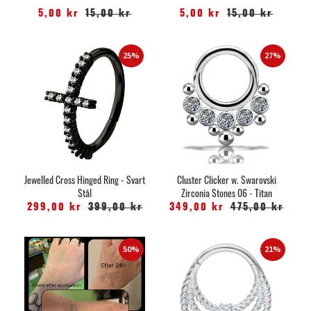
5,00 kr
15,00 kr
5,00 kr
15,00 kr
25%
27%
Jewelled Cross Hinged Ring - Svart
Cluster Clicker w. Swarovski
Stål
Zirconia Stones 06 - Titan
299,00 kr
399,00 kr
349,00 kr
475,00 kr
50%
21%