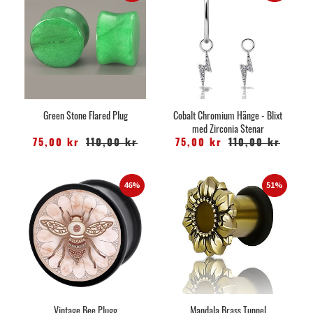
Green Stone Flared Plug
Cobalt Chromium Hänge - Blixt
med Zirconia Stenar
75,00 kr
110,00 kr
75,00 kr
110,00 kr
46%
51%
Vintage Bee Plugg
Mandala Brass Tunnel