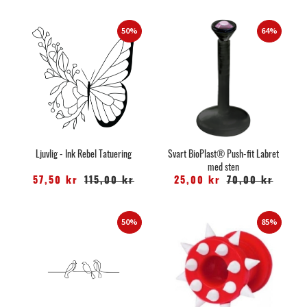
50%
64%
Ljuvlig - Ink Rebel Tatuering
Svart BioPlast® Push-fit Labret
med sten
57,50 kr
115,00 kr
25,00 kr
70,00 kr
50%
85%