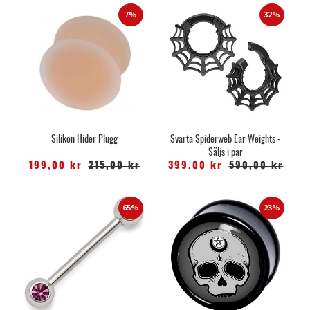
7%
32%
Silikon Hider Plugg
Svarta Spiderweb Ear Weights -
Säljs i par
199,00 kr
215,00 kr
399,00 kr
590,00 kr
65%
23%