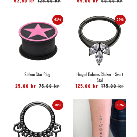
62,50 kr
125,00 kr
69,00 kr
90,00 kr
61%
29%
Silikon Star Plug
Hinged Dolores Clicker - Svart
Stål
29,00 kr
75,00 kr
125,00 kr
175,00 kr
10%
50%