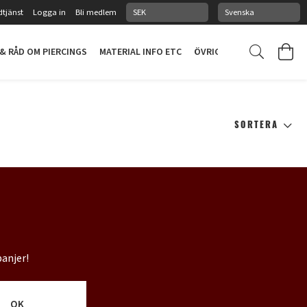
tjänst
Logga in
Bli medlem
 & RÅD OM PIERCINGS
MATERIAL INFO ETC
ÖVRIGT
PIERCINGSTUDI
SORTERA
panjer!
OK