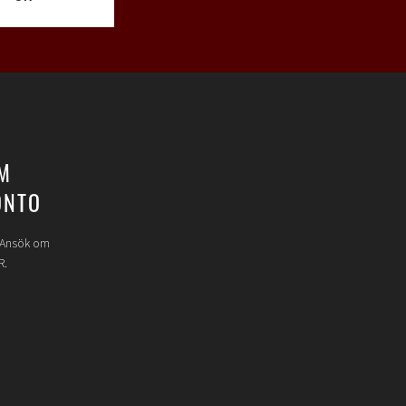
M
ONTO
? Ansök om
R.