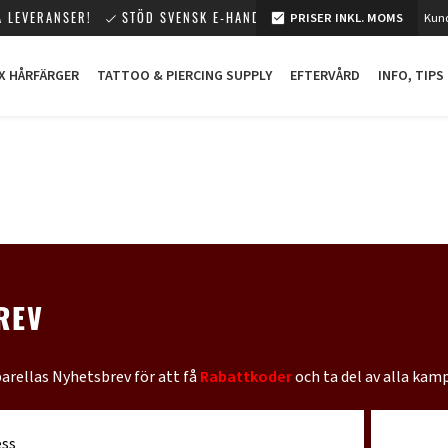
 LEVERANSER!
STÖD SVENSK E-HANDEL!
PRISER INKL. MOMS
Kund
X HÅRFÄRGER
TATTOO & PIERCING SUPPLY
EFTERVÅRD
INFO, TIPS
REV
barellas Nyhetsbrev för att få
Rabattkoder
och ta del av alla kam