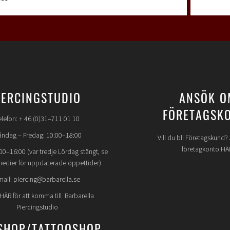
IERCINGSTUDIO
ANSÖK O
FÖRETAGSK
elefon: + 46 (0)31–711 01 10
ndag – Fredag: 10:00–18:00
Vill du bli Företagskund
företagkonto HÄ
00–16:00 (var tredje Lördag stängt, se
medier för uppdaterade öppettider)
mail: piercing@barbarella.se
 HÄR för att komma till Barbarella
Piercingstudio
SHOP/TATTOOSHOP