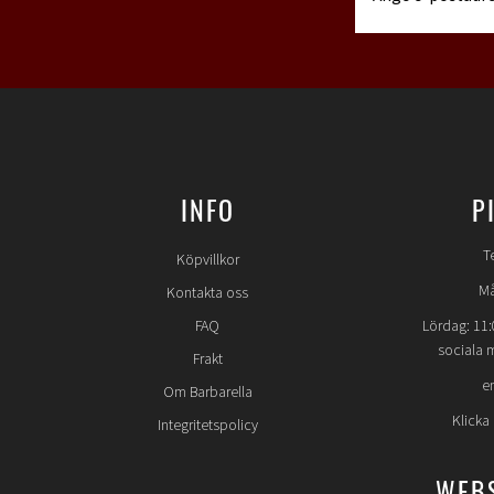
INFO
P
T
Köpvillkor
Må
Kontakta oss
FAQ
Lördag: 11:
sociala 
Frakt
e
Om Barbarella
Klicka
Integritetspolicy
WEB