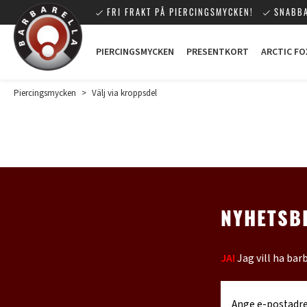
FRI FRAKT PÅ PIERCINGSMYCKEN!
SNABBA
PIERCINGSMYCKEN
PRESENTKORT
ARCTIC FO
Piercingsmycken
>
Välj via kroppsdel
NYHETSB
JA!
Jag vill ha bar