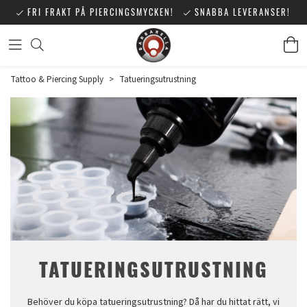
FRI FRAKT PÅ PIERCINGSMYCKEN!
SNABBA LEVERANSER!
Tattoo & Piercing Supply
>
Tatueringsutrustning
TATUERINGSUTRUSTNING
Behöver du köpa tatueringsutrustning? Då har du hittat rätt, vi