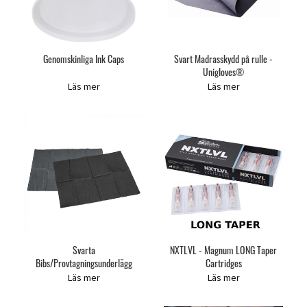
Genomskinliga Ink Caps
Svart Madrasskydd på rulle -
Unigloves®
Läs mer
Läs mer
Svarta
NXTLVL - Magnum LONG Taper
Bibs/Provtagningsunderlägg
Cartridges
Läs mer
Läs mer