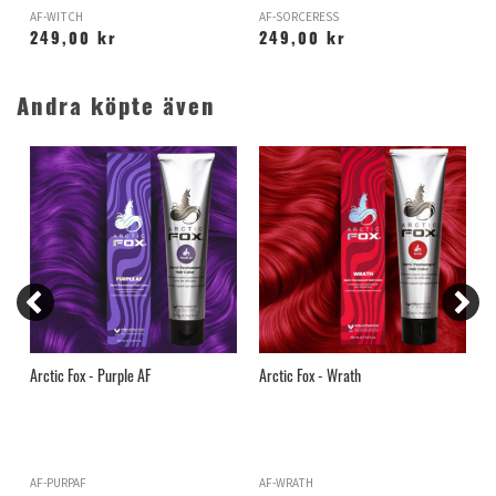
AF-WITCH
AF-SORCERESS
A
249,00 kr
249,00 kr
Andra köpte även
Arctic Fox - Purple AF
Arctic Fox - Wrath
A
AF-PURPAF
AF-WRATH
A