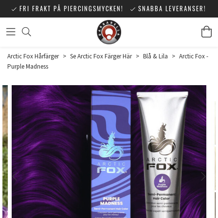
FRI FRAKT PÅ PIERCINGSMYCKEN!
SNABBA LEVERANSER!
Arctic Fox Hårfärger
>
Se Arctic Fox Färger Här
>
Blå & Lila
>
Arctic Fox -
Purple Madness