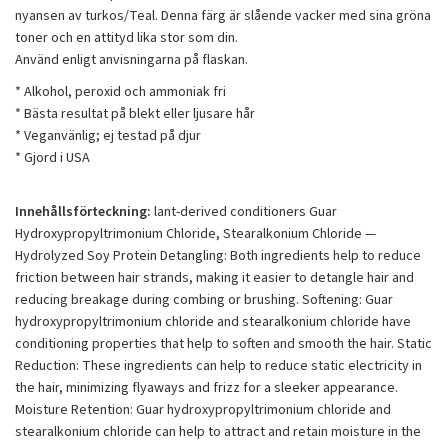
nyansen av turkos/Teal. Denna färg är slående vacker med sina gröna
toner och en attityd lika stor som din.
Använd enligt anvisningarna på flaskan.
* Alkohol, peroxid och ammoniak fri
* Bästa resultat på blekt eller ljusare hår
* Veganvänlig; ej testad på djur
* Gjord i USA
Innehållsförteckning:
lant-derived conditioners Guar
Hydroxypropyltrimonium Chloride, Stearalkonium Chloride —
Hydrolyzed Soy Protein Detangling: Both ingredients help to reduce
friction between hair strands, making it easier to detangle hair and
reducing breakage during combing or brushing. Softening: Guar
hydroxypropyltrimonium chloride and stearalkonium chloride have
conditioning properties that help to soften and smooth the hair. Static
Reduction: These ingredients can help to reduce static electricity in
the hair, minimizing flyaways and frizz for a sleeker appearance.
Moisture Retention: Guar hydroxypropyltrimonium chloride and
stearalkonium chloride can help to attract and retain moisture in the