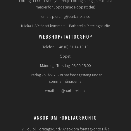
Lördag: 11:00–16:00 (var tredje Lördag stängt, se sociala
medier för uppdaterade öppettider)
email: piercing@barbarella.se
Klicka HÄR för att komma till Barbarella Piercingstudio
WEBSHOP/TATTOOSHOP
Telefon: + 46 (0) 31-14 13 13
Öppet:
Måndag - Torsdag 08:00-15:00
Fredag -
STÄNGT
- Vi har fredagsstäng under
sommarmånaderna.
email: info@barbarella.se
ANSÖK OM FÖRETAGSKONTO
Vill du bli Företagskund? Ansök om företagkonto HÄR.