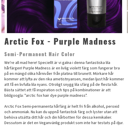
Arctic Fox - Purple Madness
Semi-Permanent Hair Color
We're all mad here! Speciellt är vi galna i denna fantastiska lila
hårfärgen! Purple Madness är en livlig violett färg som fungerar bra
på en mängd olika hårnivåer från platina till brunett. Mörkare hår
kommer att lyfta av den rika ametistnyansen, medan ljust hår kommer
att få en livfulla lila nyans. Otroligt snygg lila sfärg på de flesta hår.
Bästa sättet att få inspiration och tips på kombinationer är att
bildgoogla: "arctic fox hair dye purple madness".
Arctic Fox Semi-permanenta hårfärg är helt fri från alkohol, peroxid
och ammoniak. Nu kan du uppnå fantastisk färg och lyster utan att
behöva utsätta ditt hår och din hårbotten för dessa kemikalier.
Dessutom är det en Veganvänlig produkt som inte har testats på djur.