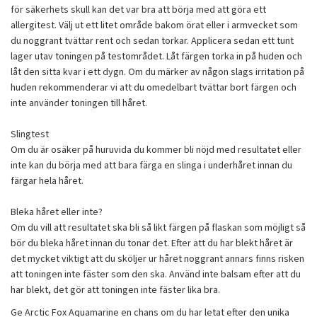
för säkerhets skull kan det var bra att börja med att göra ett
allergitest. Välj ut ett litet område bakom örat eller i armvecket som
du noggrant tvättar rent och sedan torkar. Applicera sedan ett tunt
lager utav toningen på testområdet. Låt färgen torka in på huden och
låt den sitta kvar i ett dygn. Om du märker av någon slags irritation på
huden rekommenderar vi att du omedelbart tvättar bort färgen och
inte använder toningen till håret.
Slingtest
Om du är osäker på huruvida du kommer bli nöjd med resultatet eller
inte kan du börja med att bara färga en slinga i underhåret innan du
färgar hela håret.
Bleka håret eller inte?
Om du vill att resultatet ska bli så likt färgen på flaskan som möjligt så
bör du bleka håret innan du tonar det. Efter att du har blekt håret är
det mycket viktigt att du sköljer ur håret noggrant annars finns risken
att toningen inte fäster som den ska. Använd inte balsam efter att du
har blekt, det gör att toningen inte fäster lika bra.
Ge Arctic Fox Aquamarine en chans om du har letat efter den unika