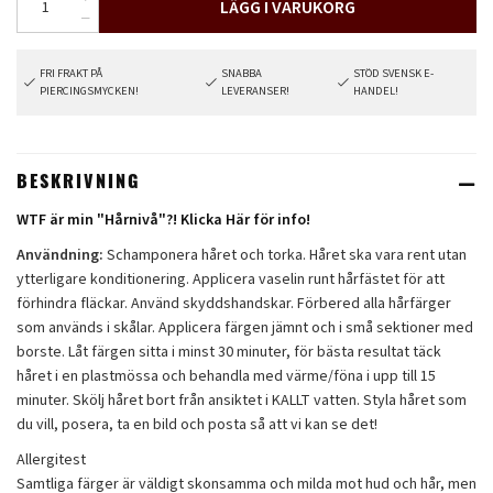
LÄGG I VARUKORG
FRI FRAKT PÅ
SNABBA
STÖD SVENSK E-
PIERCINGSMYCKEN!
LEVERANSER!
HANDEL!
BESKRIVNING
WTF är min "Hårnivå"?! Klicka Här för info!
Användning:
Schamponera håret och torka. Håret ska vara rent utan
ytterligare konditionering. Applicera vaselin runt hårfästet för att
förhindra fläckar. Använd skyddshandskar. Förbered alla hårfärger
som används i skålar. Applicera färgen jämnt och i små sektioner med
borste. Låt färgen sitta i minst 30 minuter, för bästa resultat täck
håret i en plastmössa och behandla med värme/föna i upp till 15
minuter. Skölj håret bort från ansiktet i KALLT vatten. Styla håret som
du vill, posera, ta en bild och posta så att vi kan se det!
Allergitest
Samtliga färger är väldigt skonsamma och milda mot hud och hår, men