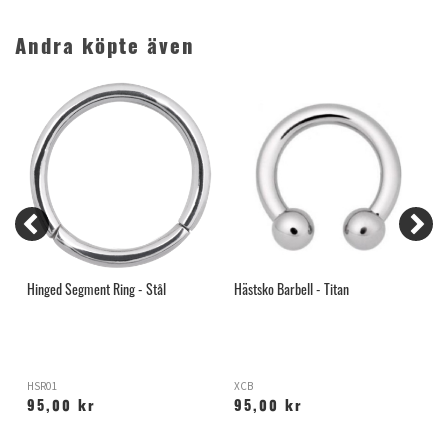
Andra köpte även
Hinged Segment Ring - Stål
Hästsko Barbell - Titan
G
HSR01
XCB
T
95,00 kr
95,00 kr