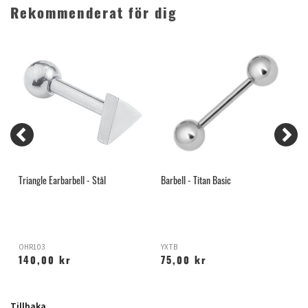
Rekommenderat för dig
Triangle Earbarbell - Stål
Barbell - Titan Basic
S
OHR103
YXTB
X
140,00 kr
75,00 kr
Tillbaka