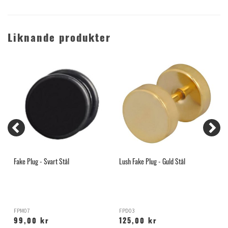
Liknande produkter
Fake Plug - Svart Stål
Lush Fake Plug - Guld Stål
S
FPM07
FPD03
O
99,00 kr
125,00 kr