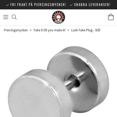
FRI FRAKT PÅ PIERCINGSMYCKEN!
SNABBA LEVERANSER!
Piercingsmycken
>
Fake it till you make it!
>
Lush Fake Plug - Stål