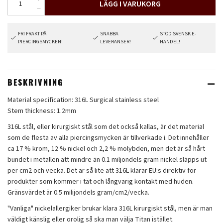
LÄGG I VARUKORG
FRI FRAKT PÅ
SNABBA
STÖD SVENSK E-
PIERCINGSMYCKEN!
LEVERANSER!
HANDEL!
BESKRIVNING
Material specification: 316L Surgical stainless steel
Stem thickness: 1.2mm
316L stål, eller kirurgiskt stål som det också kallas, är det material
som de flesta av alla piercingsmycken är tillverkade i. Det innehåller
ca 17 % krom, 12 % nickel och 2,2 % molybden, men det är så hårt
bundet i metallen att mindre än 0.1 miljondels gram nickel släpps ut
per cm2 och vecka. Det är så lite att 316L klarar EU:s direktiv för
produkter som kommer i tät och långvarig kontakt med huden.
Gränsvärdet är 0.5 milijondels gram/cm2/vecka.
"Vanliga" nickelallergiker brukar klara 316L kirurgiskt stål, men är man
väldigt känslig eller orolig så ska man välja Titan istället.