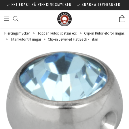
FRI FRAKT PÅ PIERCINGSMYCKEN!
SNABBA LEVERANSER!
Piercingsmycken
>
Toppar, kulor, spetsar etc.
>
Clip-in Kulor etc för ringar.
>
Titankulor till ringar
>
Clip-in Jewelled Flat Back - Titan