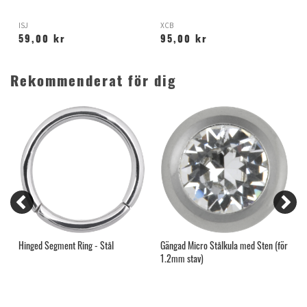
ISJ
XCB
G
59,00 kr
95,00 kr
Rekommenderat för dig
Hinged Segment Ring - Stål
Gängad Micro Stålkula med Sten (för
L
1.2mm stav)