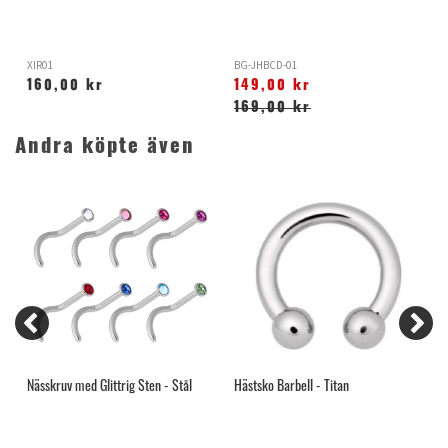
XIR01
BG-JHBCD-01
G
160,00 kr
149,00 kr
169,00 kr
Andra köpte även
Nässkruv med Glittrig Sten - Stål
Hästsko Barbell - Titan
G