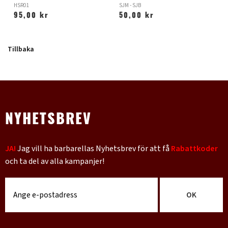
HSR01
SJM - SJB
L
95,00 kr
50,00 kr
Tillbaka
NYHETSBREV
JA!
Jag vill ha barbarellas Nyhetsbrev för att få
Rabattkoder
och ta del av alla kampanjer!
OK