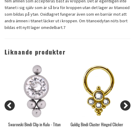
fem ämnen som accepteras bäst av kroppen. Det är egentligen inte
titanet i sig själv som är så bra för kroppen utan det lager av titanoxid
som bildas på ytan. Oxidlagret fungerar även som en barriär mot att
andra ämnen i titanet läcker ut i kroppen. Om titanoxidytan nöts bort
bildas ett nytt lager omedelbart.
7
Liknande produkter
Swarovski Bindi Clip in Kula - Titan
Guldig Bindi Cluster Hinged Clicker
F
T