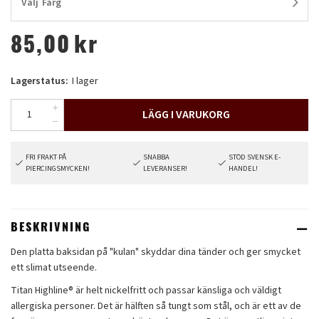
Välj
Färg
85,00
kr
Lagerstatus:
I lager
LÄGG I VARUKORG
FRI FRAKT PÅ
SNABBA
STÖD SVENSK E-
PIERCINGSMYCKEN!
LEVERANSER!
HANDEL!
BESKRIVNING
Den platta baksidan på "kulan" skyddar dina tänder och ger smycket
ett slimat utseende.
Titan Highline® är helt nickelfritt och passar känsliga och väldigt
allergiska personer. Det är hälften så tungt som stål, och är ett av de