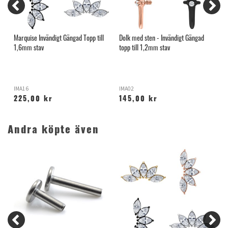
Marquise Invändigt Gängad Topp till
Dolk med sten - Invändigt Gängad
B
1,6mm stav
topp till 1,2mm stav
s
IMA16
IMA02
I
225,00 kr
145,00 kr
Andra köpte även