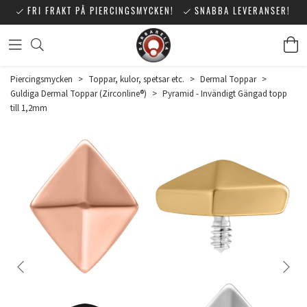
FRI FRAKT PÅ PIERCINGSMYCKEN!
SNABBA LEVERANSER!
Piercingsmycken
>
Toppar, kulor, spetsar etc.
>
Dermal Toppar
>
Guldiga Dermal Toppar (Zirconline®)
>
Pyramid - Invändigt Gängad topp
till 1,2mm