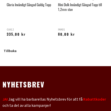
Gloria Invändigt Gängad Guldig Topp
Mini Dolk Invändigt Gängad Topp till
S
1,2mm stav
GIA12
IMA01
H
335,00 kr
80,00 kr
Tillbaka
NYHETSBREV
JA!
Jag vill ha barbarellas Nyhetsbrev för att få
Rabattkoder
och ta del av alla kampanjer!