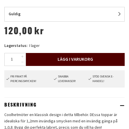
Guldig
120,00
kr
Lagerstatus:
I lager
LÄGG I VARUKORG
FRI FRAKT PÅ
SNABBA
STÖD SVENSK E-
PIERCINGSMYCKEN!
LEVERANSER!
HANDEL!
BESKRIVNING
Coolhetmöter en klassisk design i detta tillbehör. DEssa toppar är
idealiska för 1,2mm invändiga smycken med en invändig gänga på
1,0,8. Bygg din perfekta labret, precis som du vill ha den!