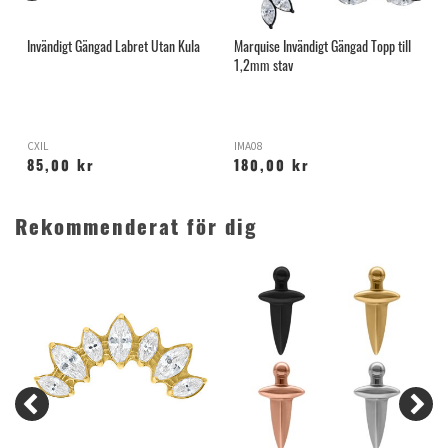
Invändigt Gängad Labret Utan Kula
Marquise Invändigt Gängad Topp till
M
1,2mm stav
1
CXIL
IMA08
T
85,00 kr
180,00 kr
Rekommenderat för dig