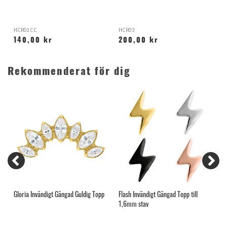
HCR01CC
HCR03
R
140,00 kr
200,00 kr
Rekommenderat för dig
Gloria Invändigt Gängad Guldig Topp
Flash Invändigt Gängad Topp till
S
1,6mm stav