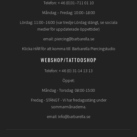
Telefon: + 46 (0)31–711 01 10
Måndag – Fredag: 10:00–18:00
Lördag: 11:00–16:00 (var tredje Lördag stängt, se sociala
medier för uppdaterade öppettider)
email: piercing@barbarella.se
Klicka HÄR för att komma till Barbarella Piercingstudio
WEBSHOP/TATTOOSHOP
Telefon: + 46 (0) 31-14 13 13
Öppet:
Måndag - Torsdag 08:00-15:00
Fredag -
STÄNGT
- Vi har fredagsstäng under
sommarmånaderna.
email: info@barbarella.se