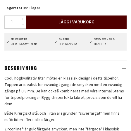
Lagerstatus:
I lager
LÄGG I VARUKORG
FRI FRAKT PÅ
SNABBA
STÖD SVENSK E-
PIERCINGSMYCKEN!
LEVERANSER!
HANDEL!
BESKRIVNING
Cool, högkvalitativ titan möter en klassisk design i detta tillbehör.
Toppen är idealisk för invändigt gängade smycken med en invändig
gänga på 0,8 mm. De kan också kombineras med våra Internal Stems
för trippelpiercingar. Bygg din perfekta labret, precis som du vill ha
den!
Både Kirurgiskt stål och Titan är i grunden "silverfärgat" men finns
nuförtiden i flera olika färger.
Zirconline® är guldfärgade smycken, men inte "färgade" i klassisk