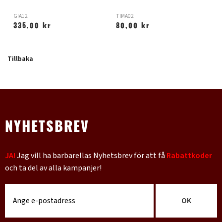
GIA12
TIMA02
H
335,00 kr
80,00 kr
Tillbaka
NYHETSBREV
JA!
Jag vill ha barbarellas Nyhetsbrev för att få
Rabattkoder
och ta del av alla kampanjer!
OK