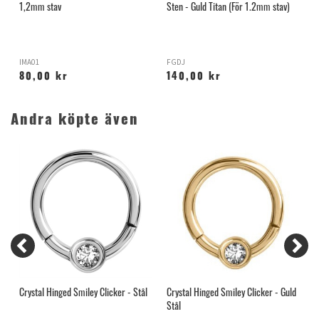
1,2mm stav
Sten - Guld Titan (För 1.2mm stav)
1
IMA01
FGDJ
T
80,00 kr
140,00 kr
Andra köpte även
Crystal Hinged Smiley Clicker - Stål
Crystal Hinged Smiley Clicker - Guld
M
Stål