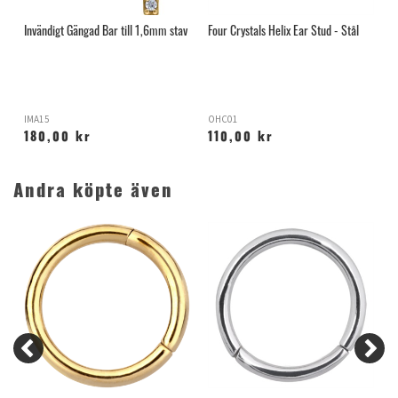
Invändigt Gängad Bar till 1,6mm stav
Four Crystals Helix Ear Stud - Stål
5
T
IMA15
OHC01
X
180,00 kr
110,00 kr
Andra köpte även