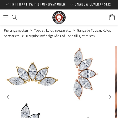
FRI FRAKT PÅ PIERCINGSMYCKEN!
SNABBA LEVERANSER!
Piercingsmycken
>
Toppar, kulor, spetsar etc.
>
Gängade Toppar, Kulor,
Spetsar etc.
>
Marquise Invändigt Gängad Topp till 1,2mm stav