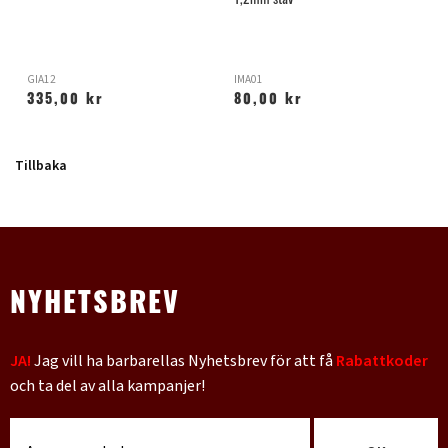
1,2mm stav
GIA12
IMA01
H
335,00 kr
80,00 kr
Tillbaka
NYHETSBREV
JA!
Jag vill ha barbarellas Nyhetsbrev för att få
Rabattkoder
och ta del av alla kampanjer!