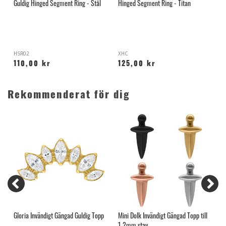
Guldig Hinged Segment Ring - Stål
Hinged Segment Ring - Titan
F
G
HSR02
XHC
G
110,00 kr
125,00 kr
Rekommenderat för dig
Gloria Invändigt Gängad Guldig Topp
Mini Dolk Invändigt Gängad Topp till
H