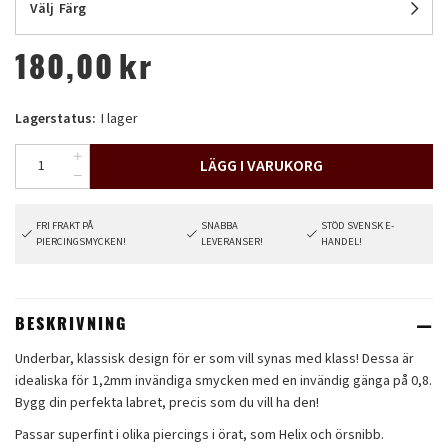
Välj
Färg
180,00
kr
Lagerstatus:
I lager
LÄGG I VARUKORG
FRI FRAKT PÅ
SNABBA
STÖD SVENSK E-
PIERCINGSMYCKEN!
LEVERANSER!
HANDEL!
BESKRIVNING
Underbar, klassisk design för er som vill synas med klass! Dessa är
idealiska för 1,2mm invändiga smycken med en invändig gänga på 0,8.
Bygg din perfekta labret, precis som du vill ha den!
Passar superfint i olika piercings i örat, som Helix och örsnibb.