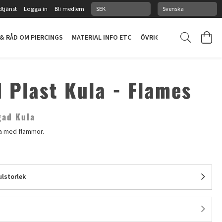
tjänst
Logga in
Bli medlem
 & RÅD OM PIERCINGS
MATERIAL INFO ETC
ÖVRIGT
PIERCINGSTUDI
 Plast Kula - Flames
gad Kula
la med flammor.
lstorlek