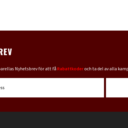
REV
barellas Nyhetsbrev för att få
Rabattkoder
och ta del av alla kam