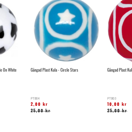
de On White
Gängad Plast Kula - Circle Stars
Gängad Plast Kul
PTB04
PTB03
2,00 kr
10,00 kr
25,00 kr
25,00 kr