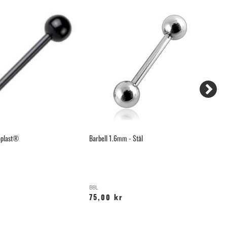
ioplast®
Barbell 1.6mm - Stål
Hi
BBL
H
75,00 kr
9