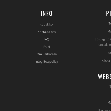
INFO
P
T
Köpvillkor
Må
Kontakta oss
FAQ
Lördag: 11:
sociala 
Frakt
e
Om Barbarella
Klicka
Integritetspolicy
WEB
T
Må
Fredag -