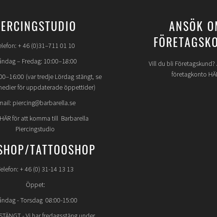
IERCINGSTUDIO
ANSÖK O
FÖRETAGSK
elefon: + 46 (0)31–711 01 10
ndag – Fredag: 10:00–18:00
Vill du bli Företagskund
företagkonto HÄ
00–16:00 (var tredje Lördag stängt, se
medier för uppdaterade öppettider)
mail: piercing@barbarella.se
 HÄR för att komma till Barbarella
Piercingstudio
SHOP/TATTOOSHOP
elefon: + 46 (0) 31-14 13 13
Öppet:
ndag - Torsdag 08:00-15:00
STÄNGT
- Vi har fredagsstäng under