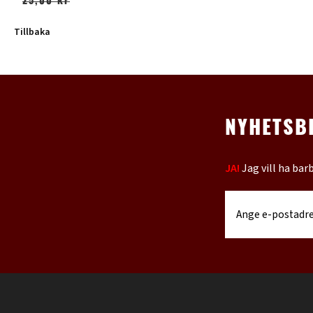
25,00 kr
Tillbaka
NYHETSB
JA!
Jag vill ha bar