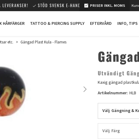
 LEVERANSER!
STÖD SVENSK E-HANDEL!
PRISER INKL. MOMS
Kund
X HÅRFÄRGER
TATTOO & PIERCING SUPPLY
EFTERVÅRD
INFO, TIPS
sar etc.
>
Gängad Plast Kula - Flames
Gängad
Utvändigt Gän
Kaxig gängad plastku
Artikelnummer:
HLB
Välj
Gängning & Ku
Välj
Färg