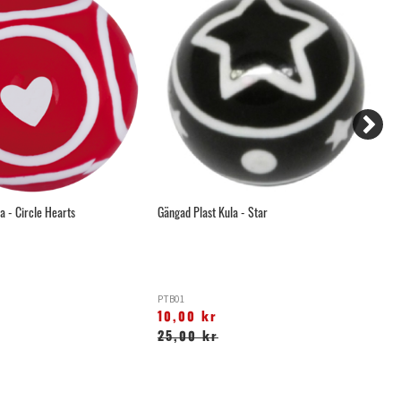
a - Circle Hearts
Gängad Plast Kula - Star
Gä
PTB01
A
10,00 kr
1
25,00 kr
2