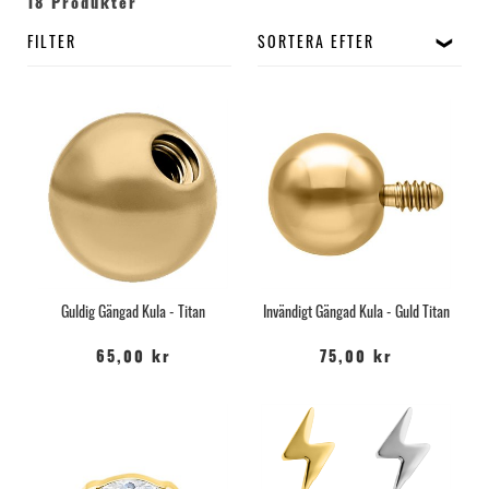
materialet.
18 Produkter
Ser ut som guld, men det är det inte!
FILTER
SORTERA EFTER
Guldig Gängad Kula - Titan
Invändigt Gängad Kula - Guld Titan
65,00 kr
75,00 kr