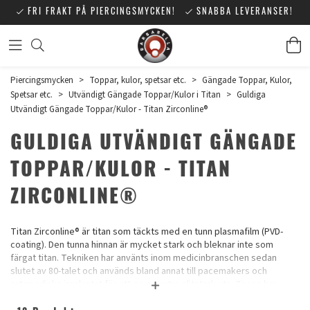
FRI FRAKT PÅ PIERCINGSMYCKEN!
SNABBA LEVERANSER!
Piercingsmycken
>
Toppar, kulor, spetsar etc.
>
Gängade Toppar, Kulor,
Spetsar etc.
>
Utvändigt Gängade Toppar/Kulor i Titan
>
Guldiga
Utvändigt Gängade Toppar/Kulor - Titan Zirconline®
GULDIGA UTVÄNDIGT GÄNGADE
TOPPAR/KULOR - TITAN
ZIRCONLINE®
Titan Zirconline® är titan som täckts med en tunn plasmafilm (PVD-
coating). Den tunna hinnan är mycket stark och bleknar inte som
färgat titan. Tekniken har använts inom medicinbranschen sedan
slutet av 80-talet och används bland annat till pacemakers och
ortopediska implantat för att ge en extra slitstark yta. Zircon har
testats i många år utan att man funnit någon överkänslighet mot