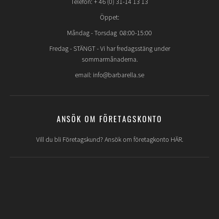
Telefon: + 46 (0) 31-14 13 13
Öppet:
Måndag - Torsdag 08:00-15:00
Fredag -
STÄNGT
- Vi har fredagsstäng under
sommarmånaderna.
email: info@barbarella.se
ANSÖK OM FÖRETAGSKONTO
Vill du bli Företagskund? Ansök om företagkonto HÄR.