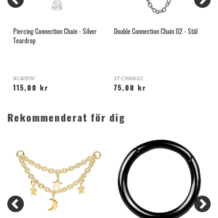
Piercing Connection Chain - Silver
Double Connection Chain 02 - Stål
G
Teardrop
NCA09SV
ST-CHAIN-02
B
115,00 kr
75,00 kr
Rekommenderat för dig