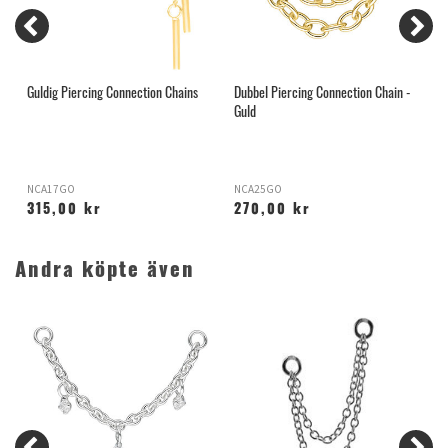
Guldig Piercing Connection Chains
Dubbel Piercing Connection Chain -
G
Guld
B
NCA17GO
NCA25GO
T
315,00 kr
270,00 kr
Andra köpte även