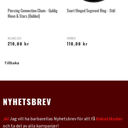
Piercing Connection Chain - Guldig
Svart Hinged Segment Ring - Stål
R
Moon & Stars (Dubbel)
NCA01GO
HSR03
H
210,00 kr
110,00 kr
Tillbaka
NYHETSBREV
JA!
Jag vill ha barbarellas Nyhetsbrev för att få
Rabattkoder
och ta del av alla kampanjer!