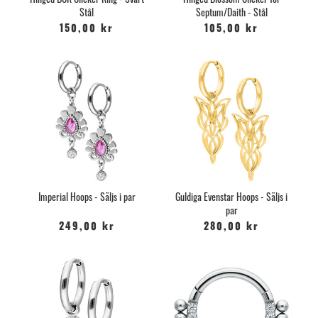
Hinged BCR Clicker Ring - Svart
Hinged Blossom Clicker for
Stål
Septum/Daith - Stål
150,00 kr
105,00 kr
Imperial Hoops - Säljs i par
Guldiga Evenstar Hoops - Säljs i
par
249,00 kr
280,00 kr