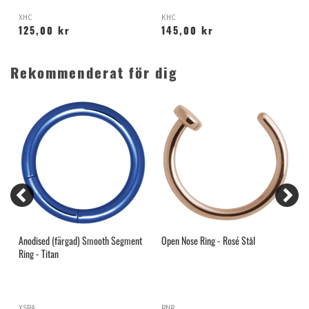
XHC
KHC
O
125,00 kr
145,00 kr
Rekommenderat för dig
Anodised (färgad) Smooth Segment
Open Nose Ring - Rosé Stål
E
Ring - Titan
XSRA
RNR
O