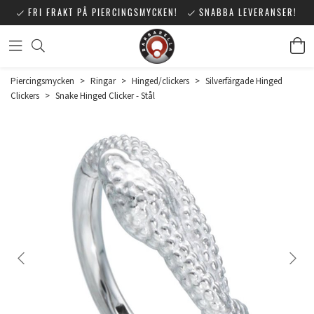
FRI FRAKT PÅ PIERCINGSMYCKEN!
SNABBA LEVERANSER!
Piercingsmycken
>
Ringar
>
Hinged/clickers
>
Silverfärgade Hinged
Clickers
>
Snake Hinged Clicker - Stål