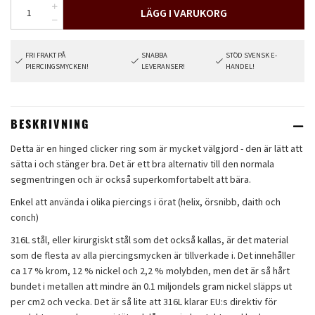
LÄGG I VARUKORG
FRI FRAKT PÅ
SNABBA
STÖD SVENSK E-
PIERCINGSMYCKEN!
LEVERANSER!
HANDEL!
BESKRIVNING
Detta är en hinged clicker ring som är mycket välgjord - den är lätt att
sätta i och stänger bra. Det är ett bra alternativ till den normala
segmentringen och är också superkomfortabelt att bära.
Enkel att använda i olika piercings i örat (helix, örsnibb, daith och
conch)
316L stål, eller kirurgiskt stål som det också kallas, är det material
som de flesta av alla piercingsmycken är tillverkade i. Det innehåller
ca 17 % krom, 12 % nickel och 2,2 % molybden, men det är så hårt
bundet i metallen att mindre än 0.1 miljondels gram nickel släpps ut
per cm2 och vecka. Det är så lite att 316L klarar EU:s direktiv för