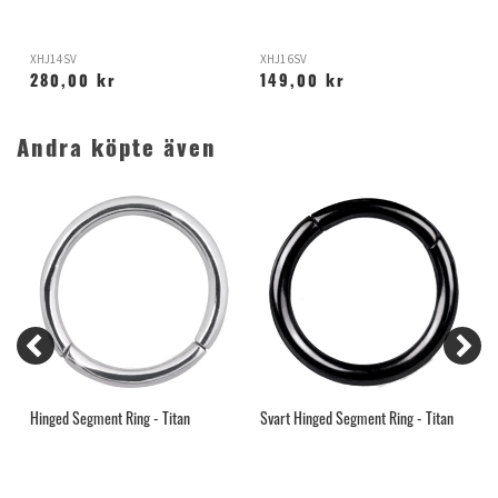
XHJ14SV
XHJ16SV
R
280,00 kr
149,00 kr
Andra köpte även
Hinged Segment Ring - Titan
Svart Hinged Segment Ring - Titan
3