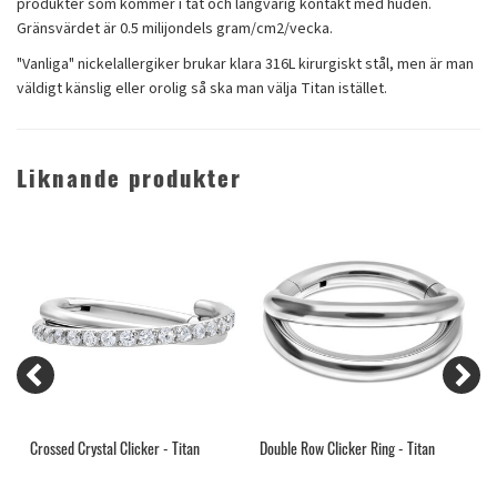
produkter som kommer i tät och långvarig kontakt med huden.
Gränsvärdet är 0.5 milijondels gram/cm2/vecka.
"Vanliga" nickelallergiker brukar klara 316L kirurgiskt stål, men är man
väldigt känslig eller orolig så ska man välja Titan istället.
Liknande produkter
Crossed Crystal Clicker - Titan
Double Row Clicker Ring - Titan
C
S