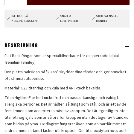
FRI FRAKT PÅ
SNABBA
STÖD SVENSK E-
PIERCINGSMYCKEN!
LEVERANSER!
HANDEL!
BESKRIVNING
Flat Back Ringar som är specialtillverkade för din piercade labial
frenulum (Smiley).
Den platta baksidan på "kulan" skyddar dina tänder och ger smycket
ett slimmat utseende.
Material: G23 titanring och kula med ART-tech baksida.
Titan Highline® är helt nickelfritt och passar känsliga och väldigt
allergiska personer. Det är hälften så tungt som stål, och är ett av de
fem ämnen som accepteras bäst av kroppen. Det är egentligen inte
titanet i sig själv som är så bra för kroppen utan det lager av titanoxid
som bildas på ytan. Oxidlagret fungerar även som en barriär mot att
andra ämnen i titanet läcker ut i kroppen. Om titanoxidytan nöts bort