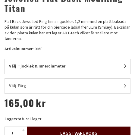
Titan
Flat Back Jewelled Ring finns i tjocklek 1,2 mm med en platt baksida
på kulan som är rätt för din piercade labial frenulum (Smiley). Baksidan
av den platta kulan har ett lager ART-tech vilket är snällare mot
tänderna.
Artikelnummer:
XMF
Välj
Tjocklek & Innerdiameter
Välj
Färg
165,00
kr
Lagerstatus:
I lager
LÄGG I VARUKORG