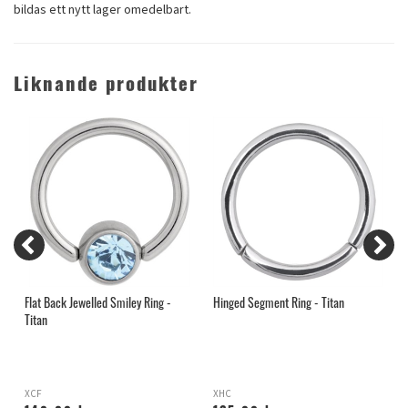
bildas ett nytt lager omedelbart.
Liknande produkter
an
Flat Back Jewelled Smiley Ring -
Hinged Segment Ring - Titan
H
Titan
XCF
XHC
S