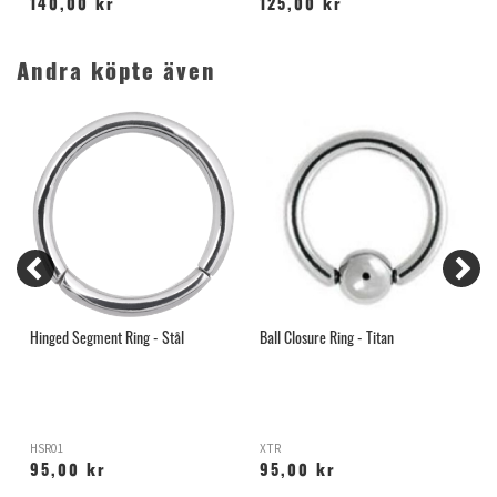
140,00 kr
125,00 kr
Andra köpte även
Hinged Segment Ring - Stål
Ball Closure Ring - Titan
L
HSR01
XTR
L
95,00 kr
95,00 kr