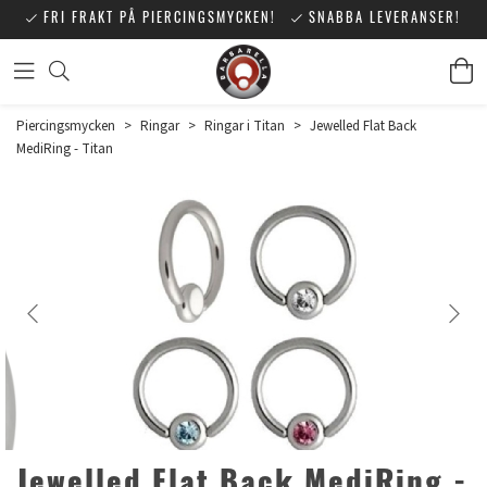
FRI FRAKT PÅ PIERCINGSMYCKEN!
SNABBA LEVERANSER!
Piercingsmycken
>
Ringar
>
Ringar i Titan
>
Jewelled Flat Back
MediRing - Titan
Jewelled Flat Back MediRing -