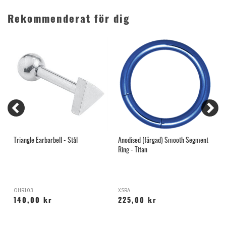
Rekommenderat för dig
Triangle Earbarbell - Stål
Anodised (färgad) Smooth Segment
L
Ring - Titan
OHR103
XSRA
X
140,00 kr
225,00 kr