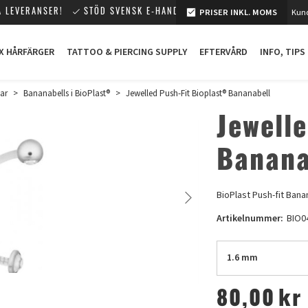
PRISER INKL. MOMS
Kund
 LEVERANSER!
STÖD SVENSK E-HANDEL!
X HÅRFÄRGER
TATTOO & PIERCING SUPPLY
EFTERVÅRD
INFO, TIPS
ar
>
Bananabells i BioPlast®
>
Jewelled Push-Fit Bioplast® Bananabell
Jewell
Banana
BioPlast Push-fit Bana
Artikelnummer:
BIO0
1.6 mm
80,00
kr