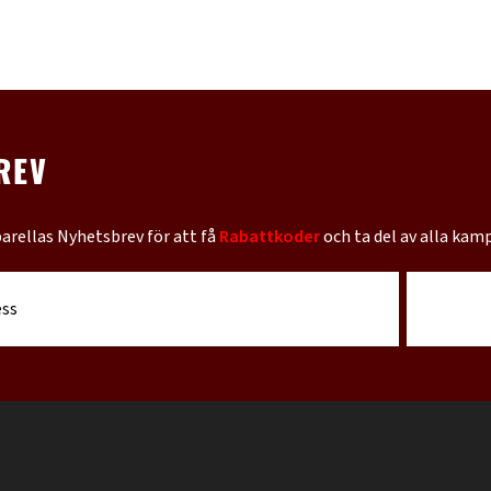
REV
barellas Nyhetsbrev för att få
Rabattkoder
och ta del av alla kam