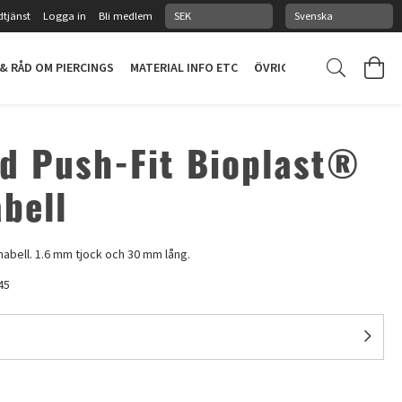
tjänst
Logga in
Bli medlem
 & RÅD OM PIERCINGS
MATERIAL INFO ETC
ÖVRIGT
PIERCINGSTUDI
ed Push-Fit Bioplast®
bell
nabell. 1.6 mm tjock och 30 mm lång.
45