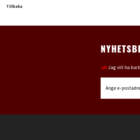
Tillbaka
NYHETSB
JA!
Jag vill ha bar