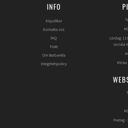
INFO
P
T
Köpvillkor
Må
Kontakta oss
FAQ
Lördag: 11:
sociala 
Frakt
e
Om Barbarella
Klicka
Integritetspolicy
WEB
T
Må
Fredag -