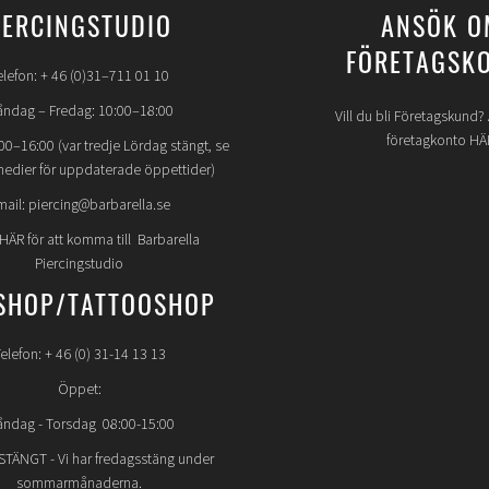
IERCINGSTUDIO
ANSÖK O
FÖRETAGSK
elefon: + 46 (0)31–711 01 10
ndag – Fredag: 10:00–18:00
Vill du bli Företagskund
företagkonto HÄ
00–16:00 (var tredje Lördag stängt, se
medier för uppdaterade öppettider)
mail: piercing@barbarella.se
 HÄR för att komma till Barbarella
Piercingstudio
SHOP/TATTOOSHOP
elefon: + 46 (0) 31-14 13 13
Öppet:
ndag - Torsdag 08:00-15:00
STÄNGT
- Vi har fredagsstäng under
sommarmånaderna.