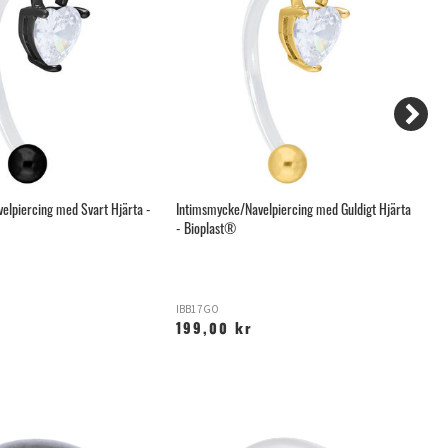
elpiercing med Svart Hjärta -
Intimsmycke/Navelpiercing med Guldigt Hjärta
Na
- Bioplast®
IBB17GO
B
199,00 kr
4