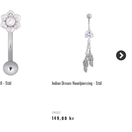
l - Stål
Indian Dream Navelpiercing - Stål
Da
OKI02
S
149,00 kr
2