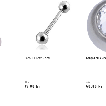
Barbell 1.6mm - Stål
Gängad Kula Med
BBL
XSJ
75,00 kr
60,00 kr