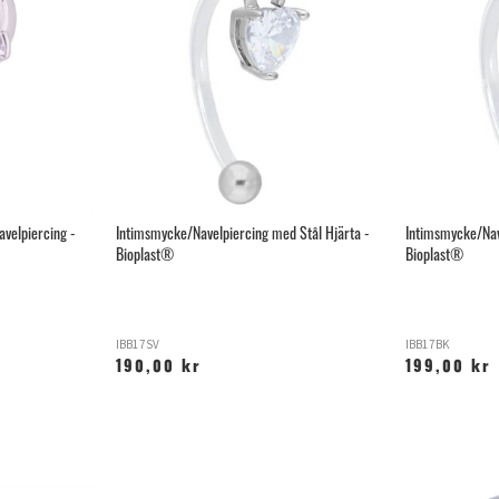
avelpiercing -
Intimsmycke/Navelpiercing med Stål Hjärta -
Intimsmycke/Nav
Bioplast®
Bioplast®
IBB17SV
IBB17BK
190,00 kr
199,00 kr