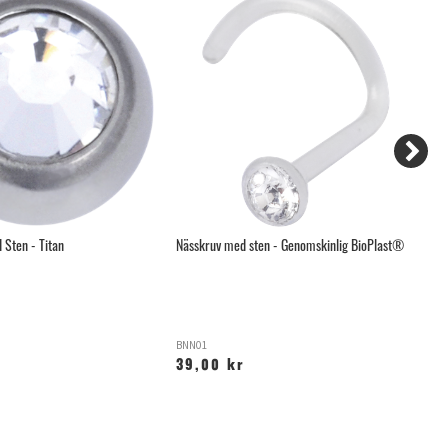
 Sten - Titan
Nässkruv med sten - Genomskinlig BioPlast®
Gä
BNN01
T
39,00 kr
1