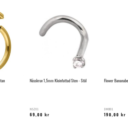
itan
Nässkruv 1,5mm Kloinfattad Sten - Stål
Flower Bananabel
NSZ01
DMB01
69,00 kr
190,00 kr