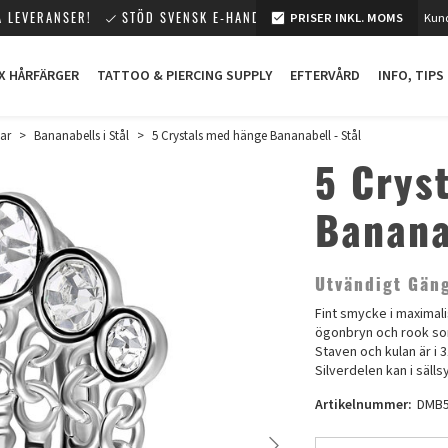
 LEVERANSER!
STÖD SVENSK E-HANDEL!
PRISER INKL. MOMS
Kund
X HÅRFÄRGER
TATTOO & PIERCING SUPPLY
EFTERVÅRD
INFO, TIPS
ar
>
Bananabells i Stål
>
5 Crystals med hänge Bananabell - Stål
5 Crys
Banana
Utvändigt Gän
Fint smycke i maximal
ögonbryn och rook som
Staven och kulan är i 3
Silverdelen kan i sälls
Artikelnummer:
DMB