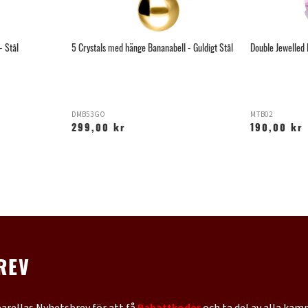
- Stål
5 Crystals med hänge Bananabell - Guldigt Stål
Double Jewelled 
DMB53GO
MTB02
299,00 kr
190,00 kr
REV
barellas Nyhetsbrev för att få
Rabattkoder
och ta del av alla kam