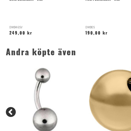
DMB46SV
DMB05
249,00 kr
190,00 kr
Andra köpte även