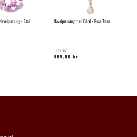
Navelpiercing - Stål
Navelpiercing med Fjäril - Rosé Titan
Gu
JSZ31RG
T
469,00 kr
2
panjer!