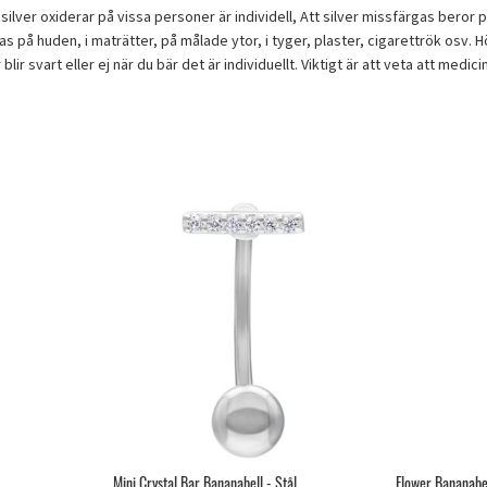
tt silver oxiderar på vissa personer är individell, Att silver missfärgas beror 
 på huden, i maträtter, på målade ytor, i tyger, plaster, cigarettrök osv.
lir svart eller ej när du bär det är individuellt. Viktigt är att veta att med
Mini Crystal Bar Bananabell - Stål
Flower Bananabel