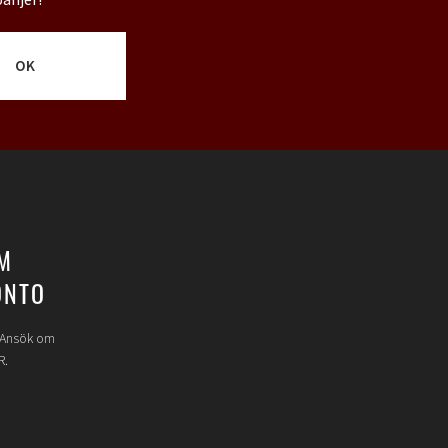
OK
M
ONTO
? Ansök om
R.