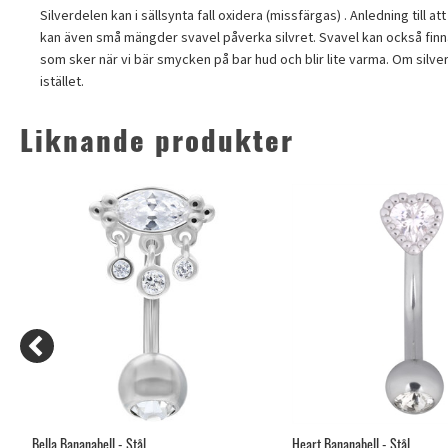
Silverdelen kan i sällsynta fall oxidera (missfärgas) . Anledning till a
kan även små mängder svavel påverka silvret. Svavel kan också finnas
som sker när vi bär smycken på bar hud och blir lite varma. Om silver b
istället.
Liknande produkter
Bella Bananabell - Stål
Heart Bananabell - Stål