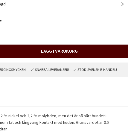
ngd
r
LÄGG I VARUKORG
PIERCINGSMYCKEN!
SNABBA LEVERANSER!
STÖD SVENSK E-HANDEL!
, 12 % nickel och 2,2 % molybden, men det är så hårt bundet i
mmer i tät och långvarig kontakt med huden. Gränsvärdet är 0.5
titan