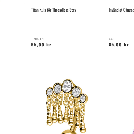
Titan Kula för Threadless Stav
Invändigt Gängad
T-YBALLN
CXIL
65,00 kr
85,00 kr