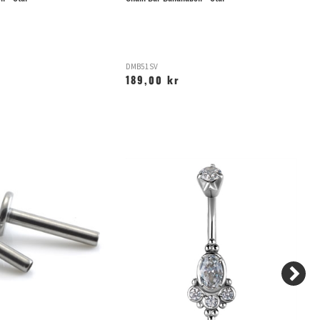
DMB51SV
D
189,00 kr
1