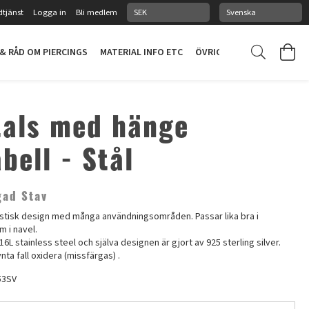
tjänst
Logga in
Bli medlem
 & RÅD OM PIERCINGS
MATERIAL INFO ETC
ÖVRIGT
PIERCINGSTUDI
tals med hänge
bell - Stål
gad Stav
istisk design med många användningsområden. Passar lika bra i
 i navel.
16L stainless steel och själva designen är gjort av 925 sterling silver.
ynta fall oxidera (missfärgas) .
53SV