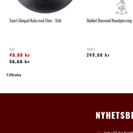
Svart Gängad Kula med Sten - Stål
Dubbel Diamond Navelpiercing 
KXJ
FBJ01
40,00 kr
249,00 kr
50,00 kr
Tillbaka
NYHETSB
JA!
Jag vill ha bar