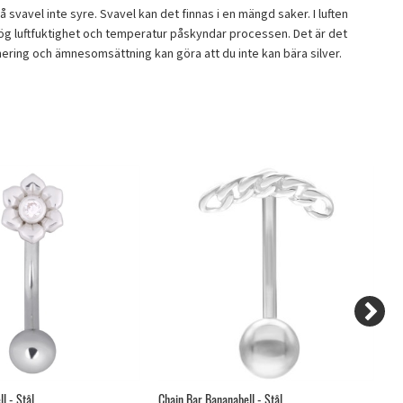
på svavel inte syre. Svavel kan det finnas i en mängd saker. I luften
 Hög luftfuktighet och temperatur påskyndar processen. Det är det
icinering och ämnesomsättning kan göra att du inte kan bära silver.
l - Stål
Chain Bar Bananabell - Stål
An