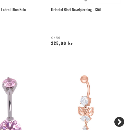
 Labret Utan Kula
Oriental Bindi Navelpiercing - Stål
In
OKE01
XI
225,00 kr
7