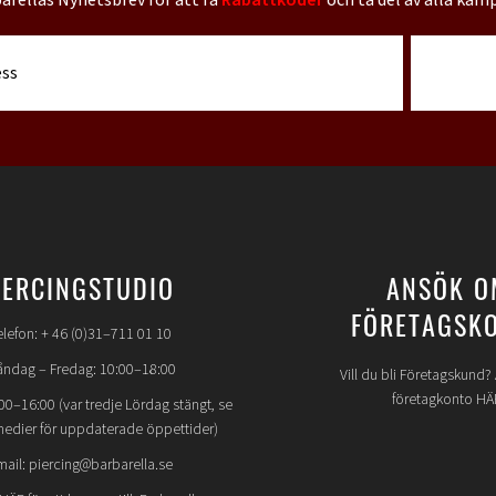
IERCINGSTUDIO
ANSÖK O
FÖRETAGSK
elefon: + 46 (0)31–711 01 10
ndag – Fredag: 10:00–18:00
Vill du bli Företagskund
företagkonto HÄ
00–16:00 (var tredje Lördag stängt, se
medier för uppdaterade öppettider)
mail: piercing@barbarella.se