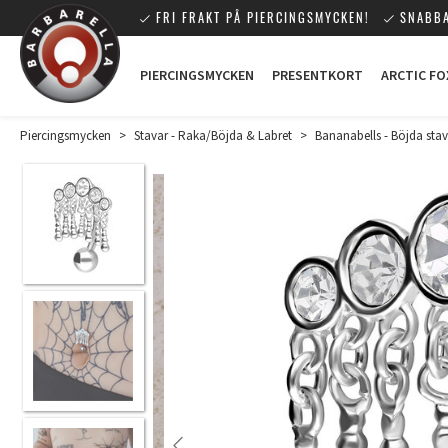
FRI FRAKT PÅ PIERCINGSMYCKEN!
SNABBA
PIERCINGSMYCKEN
PRESENTKORT
ARCTIC FO
Piercingsmycken
>
Stavar - Raka/Böjda & Labret
>
Bananabells - Böjda stav