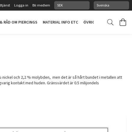
tjänst
Logga in
Bli medlem
 & RÅD OM PIERCINGS
MATERIAL INFO ETC
ÖVRIGT
PIERCINGSTUDI
% nickel och 2,2 % molybden
,
men det är så hårt bundet i metallen att
ngvarig kontakt med huden. Gränsvärdet är 0.5 milijondels