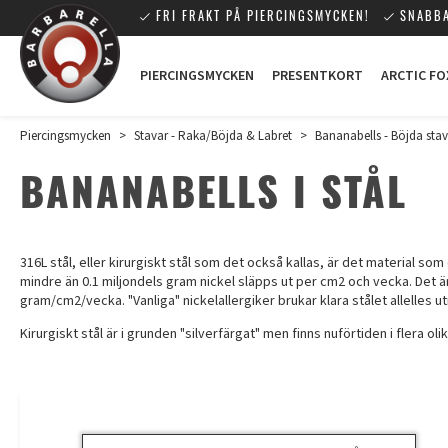
FRI FRAKT PÅ PIERCINGSMYCKEN!
SNABBA
PIERCINGSMYCKEN
PRESENTKORT
ARCTIC FO
Piercingsmycken
>
Stavar - Raka/Böjda & Labret
>
Bananabells - Böjda stav
BANANABELLS I STÅL
316L stål, eller kirurgiskt stål som det också kallas, är det material som
mindre än 0.1 miljondels gram nickel släpps ut per cm2 och vecka. Det är
gram/cm2/vecka. "Vanliga" nickelallergiker brukar klara stålet allelles utm
Kirurgiskt stål är i grunden "silverfärgat" men finns nuförtiden i flera ol