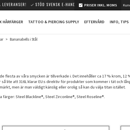
PRISER INKL. MOMS
Kund
 LEVERANSER!
STÖD SVENSK E-HANDEL!
X HÅRFÄRGER
TATTOO & PIERCING SUPPLY
EFTERVÅRD
INFO, TIPS
ar
>
Bananabells i Stål
 de flesta av våra smycken är tillverkade i. Det innehåller ca
17 % krom, 12 
 så lite att 316L klarar EU:s direktiv för produkter som kommer i tät och lå
ärkt, men är man väldigt känslig eller orolig så kan du välja titan istället.
ika färger: Steel Blackline®, Steel Zirconline®, Steel Roseline®.