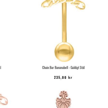
l
Chain Bar Bananabell - Guldigt Stål
235,00 kr