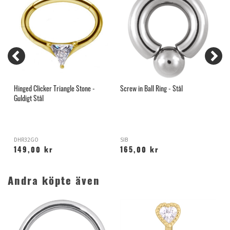
Hinged Clicker Triangle Stone -
Screw in Ball Ring - Stål
S
Guldigt Stål
DHR32GO
SIB
D
149,00 kr
165,00 kr
Andra köpte även