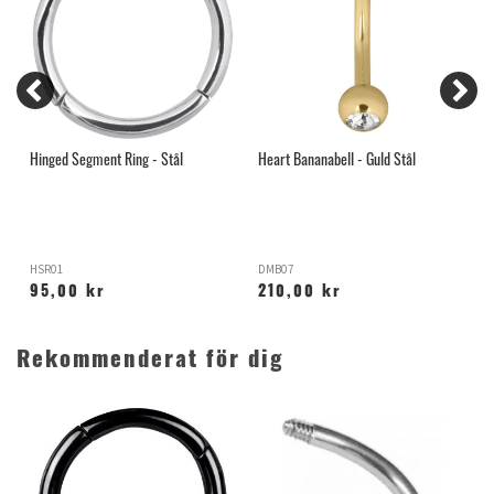
Hinged Segment Ring - Stål
Heart Bananabell - Guld Stål
B
HSR01
DMB07
R
95,00 kr
210,00 kr
Rekommenderat för dig