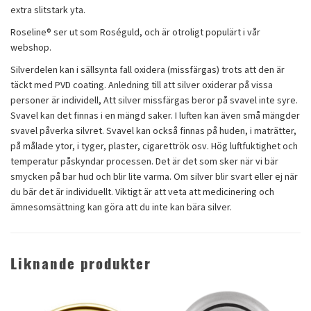
extra slitstark yta.
Roseline® ser ut som Roséguld, och är otroligt populärt i vår
webshop.
Silverdelen kan i sällsynta fall oxidera (missfärgas) trots att den är
täckt med PVD coating. Anledning till att silver oxiderar på vissa
personer är individell, Att silver missfärgas beror på svavel inte syre.
Svavel kan det finnas i en mängd saker. I luften kan även små mängder
svavel påverka silvret. Svavel kan också finnas på huden, i maträtter,
på målade ytor, i tyger, plaster, cigarettrök osv. Hög luftfuktighet och
temperatur påskyndar processen. Det är det som sker när vi bär
smycken på bar hud och blir lite varma. Om silver blir svart eller ej när
du bär det är individuellt. Viktigt är att veta att medicinering och
ämnesomsättning kan göra att du inte kan bära silver.
Liknande produkter