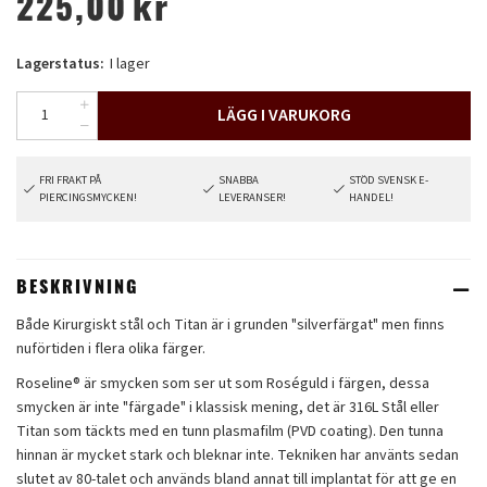
225,00
kr
Lagerstatus:
I lager
LÄGG I VARUKORG
FRI FRAKT PÅ
SNABBA
STÖD SVENSK E-
PIERCINGSMYCKEN!
LEVERANSER!
HANDEL!
BESKRIVNING
Både Kirurgiskt stål och Titan är i grunden "silverfärgat" men finns
nuförtiden i flera olika färger.
Roseline® är smycken som ser ut som Roséguld i färgen, dessa
smycken är inte "färgade" i klassisk mening, det är 316L Stål eller
Titan som täckts med en tunn plasmafilm (PVD coating). Den tunna
hinnan är mycket stark och bleknar inte. Tekniken har använts sedan
slutet av 80-talet och används bland annat till implantat för att ge en