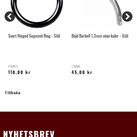
Svart Hinged Segment Ring - Stål
Böjd Barbell 1.2mm utan kulor - Stål
R
HSR03
CMBB
H
110,00 kr
45,00 kr
Tillbaka
NYHETSBREV