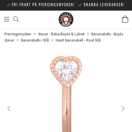
FRI FRAKT PÅ PIERCINGSMYCKEN!
SNABBA LEVERANSER!
Piercingsmycken
>
Stavar - Raka/Böjda & Labret
>
Bananabells - Böjda
stavar
>
Bananabells i Stål
>
Heart Bananabell - Rosé Stål