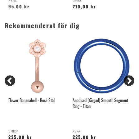
HSR01
DMB07
X
95,00 kr
210,00 kr
Rekommenderat för dig
Flower Bananabell - Rosé Stål
Anodised (färgad) Smooth Segment
L
Ring - Titan
DMB04
XSRA
X
235,00 kr
225,00 kr