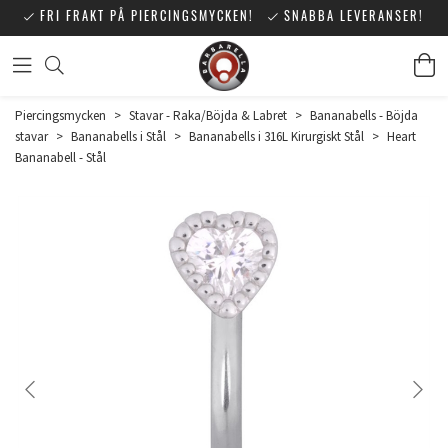
FRI FRAKT PÅ PIERCINGSMYCKEN!
SNABBA LEVERANSER!
Piercingsmycken
>
Stavar - Raka/Böjda & Labret
>
Bananabells - Böjda
stavar
>
Bananabells i Stål
>
Bananabells i 316L Kirurgiskt Stål
>
Heart
Bananabell - Stål