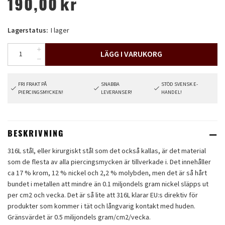
190,00
kr
Lagerstatus:
I lager
LÄGG I VARUKORG
FRI FRAKT PÅ
SNABBA
STÖD SVENSK E-
PIERCINGSMYCKEN!
LEVERANSER!
HANDEL!
BESKRIVNING
316L stål, eller kirurgiskt stål som det också kallas, är det material
som de flesta av alla piercingsmycken är tillverkade i. Det innehåller
ca 17 % krom, 12 % nickel och 2,2 % molybden, men det är så hårt
bundet i metallen att mindre än 0.1 miljondels gram nickel släpps ut
per cm2 och vecka. Det är så lite att 316L klarar EU:s direktiv för
produkter som kommer i tät och långvarig kontakt med huden.
Gränsvärdet är 0.5 milijondels gram/cm2/vecka.