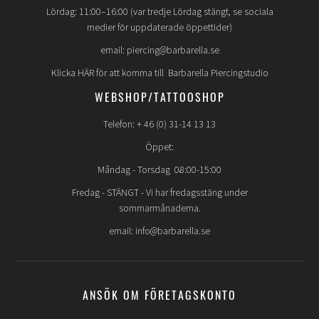
Lördag: 11:00–16:00 (var tredje Lördag stängt, se sociala
medier för uppdaterade öppettider)
email: piercing@barbarella.se
Klicka HÄR för att komma till Barbarella Piercingstudio
WEBSHOP/TATTOOSHOP
Telefon: + 46 (0) 31-14 13 13
Öppet:
Måndag - Torsdag 08:00-15:00
Fredag -
STÄNGT
- Vi har fredagsstäng under
sommarmånaderna.
email: info@barbarella.se
ANSÖK OM FÖRETAGSKONTO