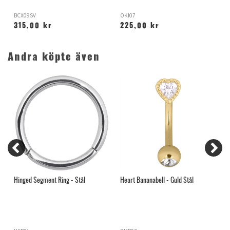
BCX09SV
OKI07
D
315,00 kr
225,00 kr
Andra köpte även
ör
Hinged Segment Ring - Stål
Heart Bananabell - Guld Stål
H