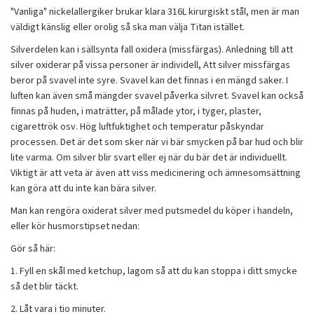
"Vanliga" nickelallergiker brukar klara 316L kirurgiskt stål, men är man
väldigt känslig eller orolig så ska man välja Titan istället.
Silverdelen kan i sällsynta fall oxidera (missfärgas). Anledning till att
silver oxiderar på vissa personer är individell, Att silver missfärgas
beror på svavel inte syre. Svavel kan det finnas i en mängd saker. I
luften kan även små mängder svavel påverka silvret. Svavel kan också
finnas på huden, i maträtter, på målade ytor, i tyger, plaster,
cigarettrök osv. Hög luftfuktighet och temperatur påskyndar
processen. Det är det som sker när vi bär smycken på bar hud och blir
lite varma. Om silver blir svart eller ej när du bär det är individuellt.
Viktigt är att veta är även att viss medicinering och ämnesomsättning
kan göra att du inte kan bära silver.
Man kan rengöra oxiderat silver med putsmedel du köper i handeln,
eller kör husmorstipset nedan:
Gör så här:
1. Fyll en skål med ketchup, lagom så att du kan stoppa i ditt smycke
så det blir täckt.
2. Låt vara i tio minuter.