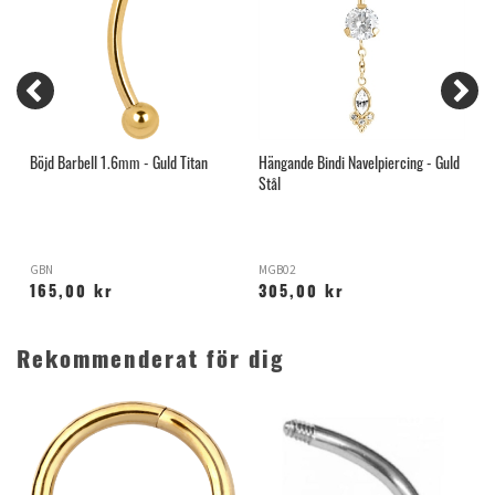
Böjd Barbell 1.6mm - Guld Titan
Hängande Bindi Navelpiercing - Guld
B
Stål
GBN
MGB02
G
165,00 kr
305,00 kr
Rekommenderat för dig