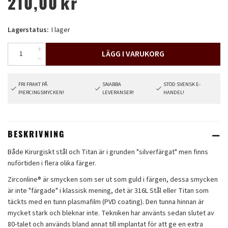
210,00
kr
Lagerstatus:
I lager
LÄGG I VARUKORG
FRI FRAKT PÅ
SNABBA
STÖD SVENSK E-
PIERCINGSMYCKEN!
LEVERANSER!
HANDEL!
BESKRIVNING
Både Kirurgiskt stål och Titan är i grunden "silverfärgat" men finns
nuförtiden i flera olika färger.
Zirconline® är smycken som ser ut som guld i färgen, dessa smycken
är inte "färgade" i klassisk mening, det är 316L Stål eller Titan som
täckts med en tunn plasmafilm (PVD coating). Den tunna hinnan är
mycket stark och bleknar inte. Tekniken har använts sedan slutet av
80-talet och används bland annat till implantat för att ge en extra