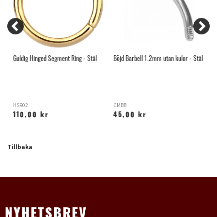
Guldig Hinged Segment Ring - Stål
Böjd Barbell 1.2mm utan kulor - Stål
H
HSR02
CMBB
H
110,00 kr
45,00 kr
Tillbaka
NYHETSBREV