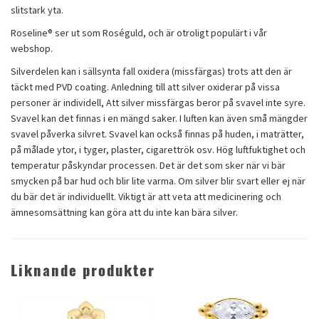
slitstark yta.
Roseline® ser ut som Roséguld, och är otroligt populärt i vår
webshop.
Silverdelen kan i sällsynta fall oxidera (missfärgas) trots att den är
täckt med PVD coating. Anledning till att silver oxiderar på vissa
personer är individell, Att silver missfärgas beror på svavel inte syre.
Svavel kan det finnas i en mängd saker. I luften kan även små mängder
svavel påverka silvret. Svavel kan också finnas på huden, i maträtter,
på målade ytor, i tyger, plaster, cigarettrök osv. Hög luftfuktighet och
temperatur påskyndar processen. Det är det som sker när vi bär
smycken på bar hud och blir lite varma. Om silver blir svart eller ej när
du bär det är individuellt. Viktigt är att veta att medicinering och
ämnesomsättning kan göra att du inte kan bära silver.
Liknande produkter