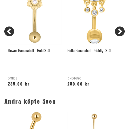
Flower Bananabell - Guld Stål
Bella Bananabell - Guldigt Stål
S
DMB03
DMB46GO
D
235,00 kr
280,00 kr
Andra köpte även