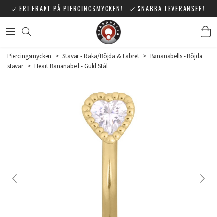
FRI FRAKT PÅ PIERCINGSMYCKEN!
SNABBA LEVERANSER!
Piercingsmycken
>
Stavar - Raka/Böjda & Labret
>
Bananabells - Böjda
stavar
>
Heart Bananabell - Guld Stål