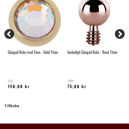
Gängad Kula med Sten - Guld Titan
Invändigt Gängad Kula - Rosé Titan
G
GSJ
ZRIP
G
140,00 kr
75,00 kr
Tillbaka