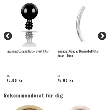
Invändigt Gängad Kula- Svart Titan
Invändigt Gängad Bananabell Utan
G
Kulor - Titan
D
BKIP
XBT
S
75,00 kr
75,00 kr
Rekommenderat för dig