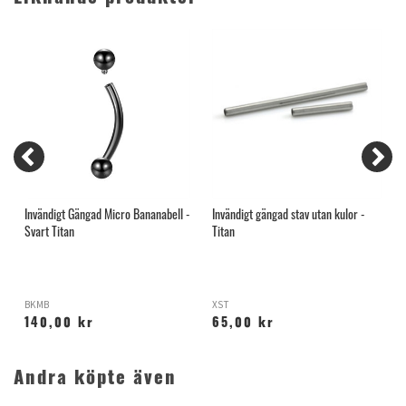
G
Invändigt Gängad Micro Bananabell -
Invändigt gängad stav utan kulor -
B
Svart Titan
Titan
BKMB
XST
K
140,00 kr
65,00 kr
Andra köpte även