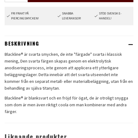
FRI FRAKT PÅ
SNABBA
STÖD SVENSK E-
PIERCINGSMYCKEN!
LEVERANSER!
HANDEL!
BESKRIVNING
Blackline® är svarta smycken, de inte "färgade" svarta i klassisk
mening, Den svarta färgen skapas genom en elektrolytisk
anodiseringsprocess, inte genom att applicera ett ytterligare
beläggningslager. Detta innebär att det svarta utseendet inte
kommer från en separat metall- eller materialbeläggning, utan från en
behandling av själva titanytan.
Blackline® är blanksvart och en fröjd för ögat, de är otroligt snygga
som dom är men även riktigt coola om man kombinerar med andra
färger.
Liknande produkter