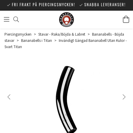
FRI FRAKT PÅ PIERCINGSMYCKEN!
SNABBA LEVERANSER!
Piercingsmycken
>
Stavar - Raka/Böjda & Labret
>
Bananabells - Böjda
stavar
>
Bananabells i Titan
>
Invändigt Gängad Bananabell Utan Kulor -
Svart Titan