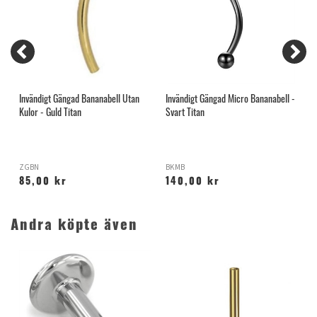
G
Invändigt Gängad Bananabell Utan
Invändigt Gängad Micro Bananabell -
F
Kulor - Guld Titan
Svart Titan
G
ZGBN
BKMB
T
85,00 kr
140,00 kr
Andra köpte även