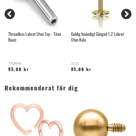
Threadless Labret Utan Top - Titan
Guldig Invändigt Gängad 1,2 Labret
I
Basic
Utan Kula
T-YLMPIN
ZGZL
X
95,00 kr
85,00 kr
Rekommenderat för dig