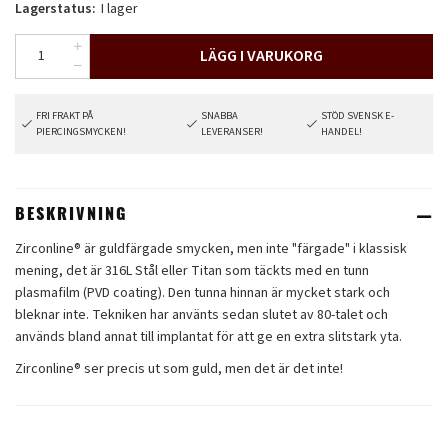
Lagerstatus:
I lager
LÄGG I VARUKORG
FRI FRAKT PÅ
SNABBA
STÖD SVENSK E-
PIERCINGSMYCKEN!
LEVERANSER!
HANDEL!
BESKRIVNING
Zirconline® är guldfärgade smycken, men inte "färgade" i klassisk
mening, det är 316L Stål eller Titan som täckts med en tunn
plasmafilm (PVD coating). Den tunna hinnan är mycket stark och
bleknar inte. Tekniken har använts sedan slutet av 80-talet och
används bland annat till implantat för att ge en extra slitstark yta.
Zirconline® ser precis ut som guld, men det är det inte!