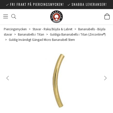
FRI FRAKT PÅ PIERCINGSMYCKEN!
SNABBA LEVERANSER!
Piercingsmycken
>
Stavar - Raka/Böjda & Labret
>
Bananabells - Böjda
stavar
>
Bananabells i Titan
>
Guldiga Bananabells i Titan (Zirconline®)
>
Guldig Invändigt Gängad Micro Bananabell Stem