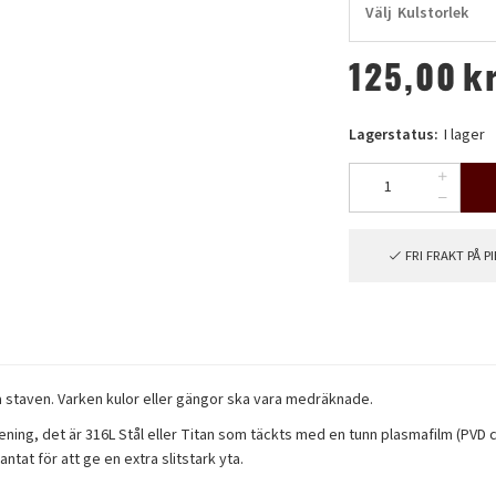
Välj
Kulstorlek
125,00
k
Lagerstatus:
I lager
FRI FRAKT PÅ 
a staven. Varken kulor eller gängor ska vara medräknade.
ning, det är 316L Stål eller Titan som täckts med en tunn plasmafilm (PVD c
ntat för att ge en extra slitstark yta.