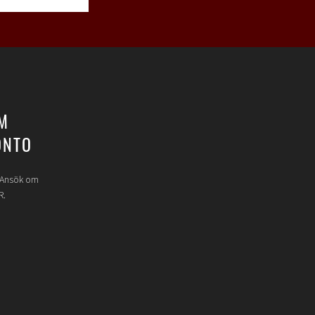
M
ONTO
? Ansök om
R.