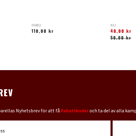
HSR02
KXJ
110,00 kr
40,00 kr
50,00 kr
REV
barellas Nyhetsbrev för att få
Rabattkoder
och ta del av alla kam