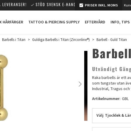
PRISER INKL. MOMS
Kund
 LEVERANSER!
STÖD SVENSK E-HANDEL!
X HÅRFÄRGER
TATTOO & PIERCING SUPPLY
EFTERVÅRD
INFO, TIPS
>
Barbells i Titan
>
Guldiga Barbells i Titan (Zirconline®)
>
Barbell - Guld Titan
Barbell
Utvändigt Gän
Raka barbells är ett 
som tungstav utan även
Industrial, Tragus och
Artikelnummer:
GBL
Välj
Tjocklek & Lä