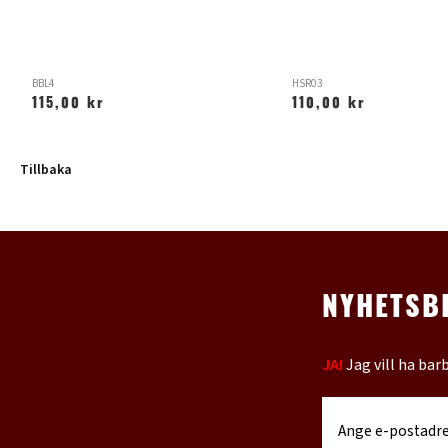
BBL4
HSR03
115,00 kr
110,00 kr
Tillbaka
NYHETSB
JA!
Jag vill ha bar