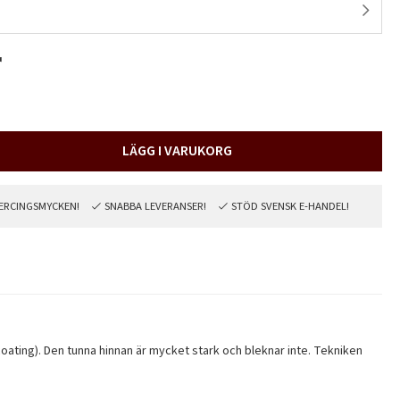
r
LÄGG I VARUKORG
PIERCINGSMYCKEN!
SNABBA LEVERANSER!
STÖD SVENSK E-HANDEL!
oating). Den tunna hinnan är mycket stark och bleknar inte. Tekniken