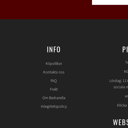
INFO
P
T
Köpvillkor
Må
Kontakta oss
FAQ
Lördag: 11:
sociala 
Frakt
e
Om Barbarella
Klicka
Integritetspolicy
WEB