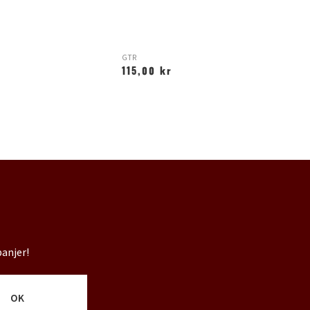
GTR
R
115,00 kr
2
panjer!
OK