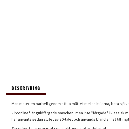
BESKRIVNING
Man mäter en barbell genom att ta måttet mellan kulorna, bara själv
Zirconline® är guldfärgade smycken, men inte "färgade" i klassisk me
har använts sedan slutet av 80-talet och används bland annat till impla
Zirconline® ser precis ut som guld, men det är det inte!