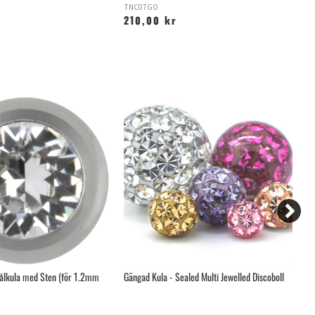
TNC07GO
XI
210,00 kr
1
ålkula med Sten (för 1.2mm
Gängad Kula - Sealed Multi Jewelled Discoboll
Bö