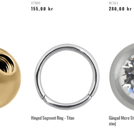
XTB20
NCS11
155,00 kr
280,00 kr
Hinged Segment Ring - Titan
Gängad Micro St
stav)