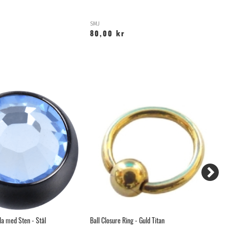
SMJ
G
80,00 kr
1
la med Sten - Stål
Ball Closure Ring - Guld Titan
Ro