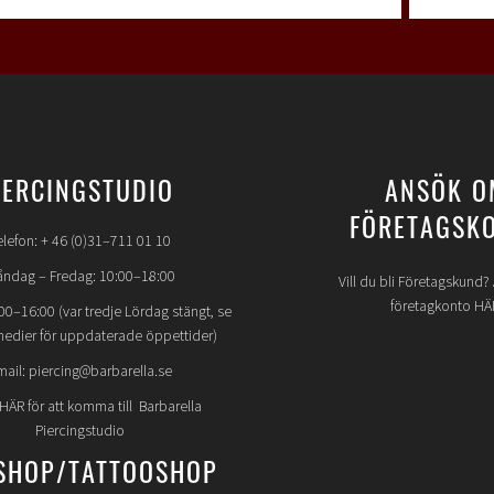
IERCINGSTUDIO
ANSÖK O
FÖRETAGSK
elefon: + 46 (0)31–711 01 10
ndag – Fredag: 10:00–18:00
Vill du bli Företagskund
företagkonto HÄ
00–16:00 (var tredje Lördag stängt, se
medier för uppdaterade öppettider)
mail: piercing@barbarella.se
 HÄR för att komma till Barbarella
Piercingstudio
SHOP/TATTOOSHOP