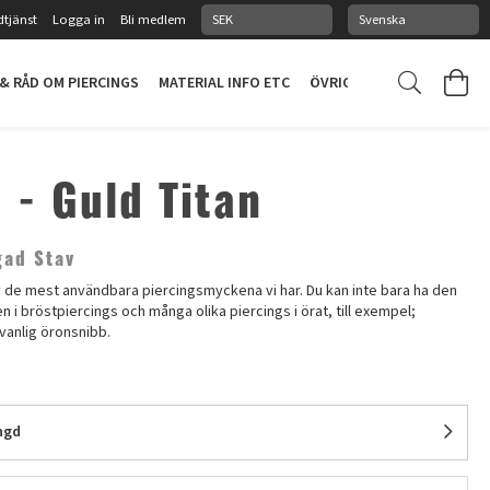
tjänst
Logga in
Bli medlem
 & RÅD OM PIERCINGS
MATERIAL INFO ETC
ÖVRIGT
PIERCINGSTUDI
 - Guld Titan
gad Stav
av de mest användbara piercingsmyckena vi har. Du kan inte bara ha den
 i bröstpiercings och många olika piercings i örat, till exempel;
 vanlig öronsnibb.
ngd