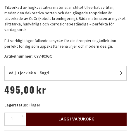
Tillverkad av högkvalitativa material är stiftet tillverkat av titan,
medan den dekorativa botten och den gängade toppdelen är
tillverkade av CoCr (kobolt-kromlegering). Båda materialen är mycket
slitstarka, hudvänliga och korrosionsbeständiga – perfekta för
vardagsbruk.
Ett verkligt iögonfallande smycke för din öronpiercingkollektion –
perfekt för dig som uppskattar rena linjer och modern design.
Artikelnummer:
CYVH03GO
Välj
Tjocklek & Längd
495,00
kr
Lagerstatus:
I lager
LÄGG I VARUKORG