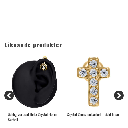
Liknande produkter
é
Guldig Vertical Helix Crystal Horus
Crystal Cross Earbarbell - Guld Titan
G
Barbell
T