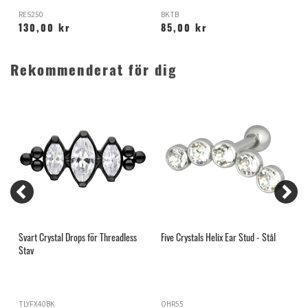
RES250
BKTB
T
130,00 kr
85,00 kr
Rekommenderat för dig
Svart Crystal Drops för Threadless
Five Crystals Helix Ear Stud - Stål
G
Stav
S
TLYFX40BK
OHR55
J