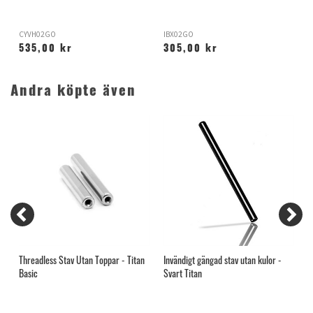
CYVH02GO
IBX02GO
T
535,00 kr
305,00 kr
Andra köpte även
Threadless Stav Utan Toppar - Titan
Invändigt gängad stav utan kulor -
G
Basic
Svart Titan