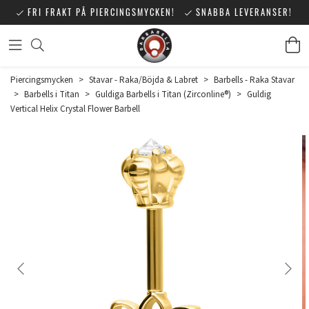
FRI FRAKT PÅ PIERCINGSMYCKEN!
SNABBA LEVERANSER!
Piercingsmycken
>
Stavar - Raka/Böjda & Labret
>
Barbells - Raka Stavar
>
Barbells i Titan
>
Guldiga Barbells i Titan (Zirconline®)
>
Guldig
Vertical Helix Crystal Flower Barbell