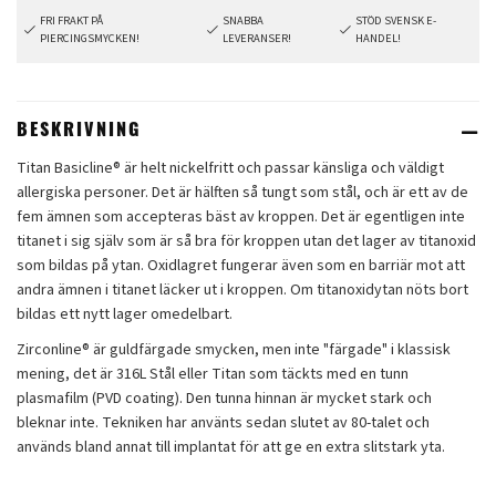
FRI FRAKT PÅ
SNABBA
STÖD SVENSK E-
PIERCINGSMYCKEN!
LEVERANSER!
HANDEL!
BESKRIVNING
Titan Basicline® är helt nickelfritt och passar känsliga och väldigt
allergiska personer. Det är hälften så tungt som stål, och är ett av de
fem ämnen som accepteras bäst av kroppen. Det är egentligen inte
titanet i sig själv som är så bra för kroppen utan det lager av titanoxid
som bildas på ytan. Oxidlagret fungerar även som en barriär mot att
andra ämnen i titanet läcker ut i kroppen. Om titanoxidytan nöts bort
bildas ett nytt lager omedelbart.
Zirconline® är guldfärgade smycken, men inte "färgade" i klassisk
mening, det är 316L Stål eller Titan som täckts med en tunn
plasmafilm (PVD coating). Den tunna hinnan är mycket stark och
bleknar inte. Tekniken har använts sedan slutet av 80-talet och
används bland annat till implantat för att ge en extra slitstark yta.